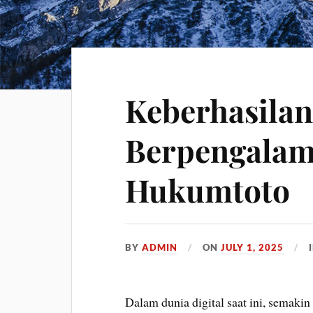
Keberhasila
Berpengalama
Hukumtoto
BY
ADMIN
ON
JULY 1, 2025
Dalam dunia digital saat ini, semakin