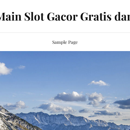
ain Slot Gacor Gratis da
Sample Page