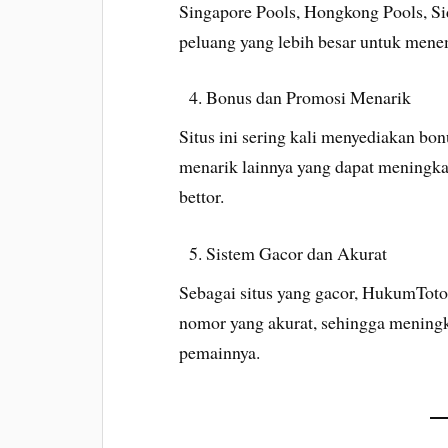
Singapore Pools, Hongkong Pools, Sid
peluang yang lebih besar untuk men
Bonus dan Promosi Menarik
Situs ini sering kali menyediakan bo
menarik lainnya yang dapat meningk
bettor.
Sistem Gacor dan Akurat
Sebagai situs yang gacor, HukumToto
nomor yang akurat, sehingga menin
pemainnya.