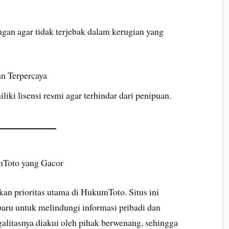
gan agar tidak terjebak dalam kerugian yang
an Terpercaya
iliki lisensi resmi agar terhindar dari penipuan.
mToto yang Gacor
an prioritas utama di HukumToto. Situs ini
baru untuk melindungi informasi pribadi dan
galitasnya diakui oleh pihak berwenang, sehingga