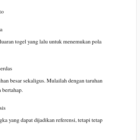
to
ya
eluaran togel yang lalu untuk menemukan pola
Cerdas
han besar sekaligus. Mulailah dengan taruhan
a bertahap.
sis
 yang dapat dijadikan referensi, tetapi tetap