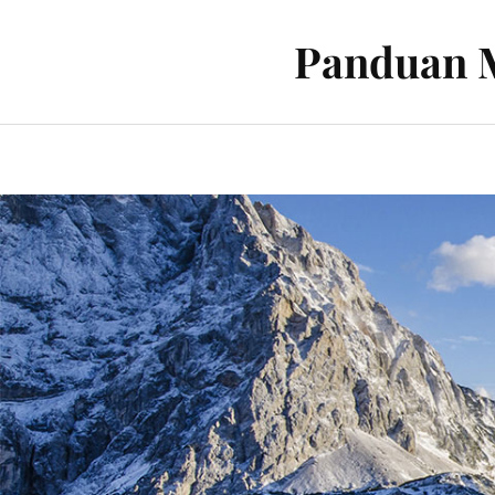
Panduan M