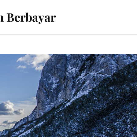
n Berbayar