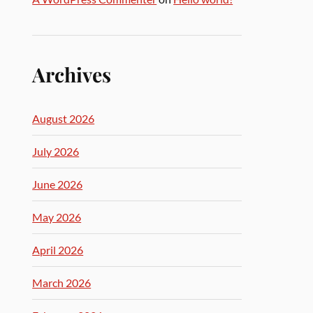
Archives
August 2026
July 2026
June 2026
May 2026
April 2026
March 2026