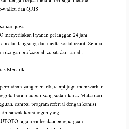
ukan dengan cepat melalui berbagai metode
e-wallet, dan QRIS.
pemain juga
O menyediakan layanan pelanggan 24 jam
 obrolan langsung dan media sosial resmi. Semua
i dengan profesional, cepat, dan ramah.
tas Menarik
ermainan yang menarik, tetapi juga menawarkan
ggota baru maupun yang sudah lama. Mulai dari
gguan, sampai program referral dengan komisi
akin banyak keuntungan yang
 BIRUTOTO juga memberikan penghargaan