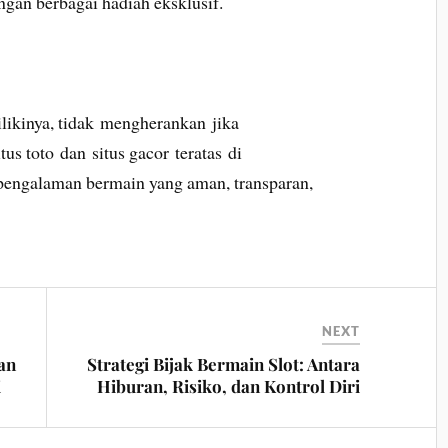
gan berbagai hadiah eksklusif.
ikinya, tidak mengherankan jika
s toto dan situs gacor teratas di
pengalaman bermain yang aman, transparan,
NEXT
an
Strategi Bijak Bermain Slot: Antara
i
Hiburan, Risiko, dan Kontrol Diri