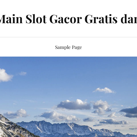
ain Slot Gacor Gratis da
Sample Page