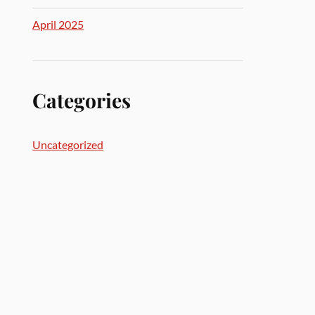
April 2025
Categories
Uncategorized