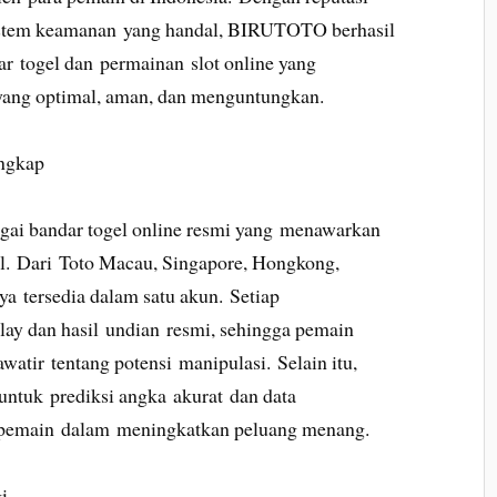
 sistem keamanan yang handal, BIRUTOTO berhasil
r togel dan permainan slot online yang
ang optimal, aman, dan menguntungkan.
engkap
ai bandar togel online resmi yang menawarkan
al. Dari Toto Macau, Singapore, Hongkong,
a tersedia dalam satu akun. Setiap
play dan hasil undian resmi, sehingga pemain
atir tentang potensi manipulasi. Selain itu,
tuk prediksi angka akurat dan data
 pemain dalam meningkatkan peluang menang.
i