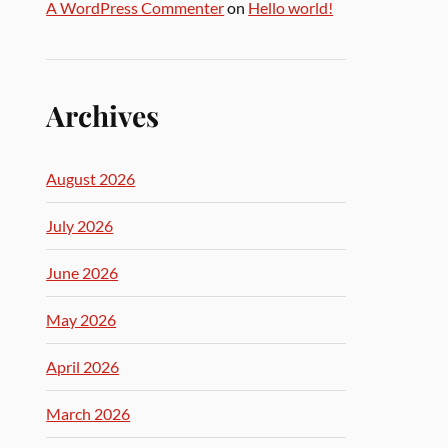
A WordPress Commenter
on
Hello world!
Archives
August 2026
July 2026
June 2026
May 2026
April 2026
March 2026