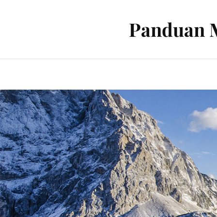
Panduan M