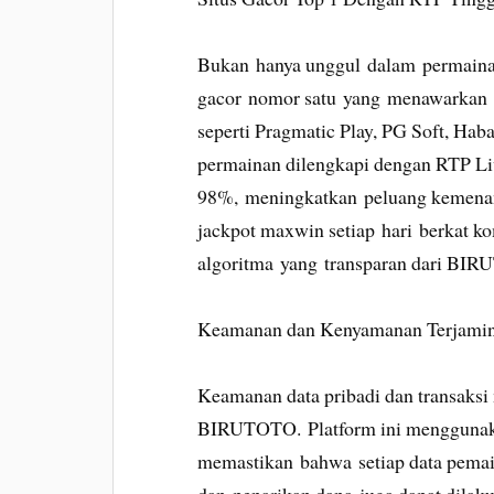
Bukan hanya unggul dalam permainan
gacor nomor satu yang menawarkan r
seperti Pragmatic Play, PG Soft, Hab
permainan dilengkapi dengan RTP Li
98%, meningkatkan peluang kemenang
jackpot maxwin setiap hari berkat k
algoritma yang transparan dari BI
Keamanan dan Kenyamanan Terjami
Keamanan data pribadi dan transaksi 
BIRUTOTO. Platform ini menggunaka
memastikan bahwa setiap data pemai