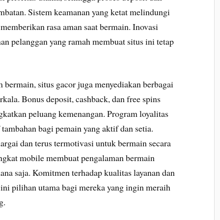
ambatan. Sistem keamanan yang ketat melindungi
 memberikan rasa aman saat bermain. Inovasi
n pelanggan yang ramah membuat situs ini tetap
bermain, situs gacor juga menyediakan berbagai
kala. Bonus deposit, cashback, dan free spins
gkatkan peluang kemenangan. Program loyalitas
 tambahan bagi pemain yang aktif dan setia.
rgai dan terus termotivasi untuk bermain secara
angkat mobile membuat pengalaman bermain
mana saja. Komitmen terhadap kualitas layanan dan
ini pilihan utama bagi mereka yang ingin meraih
g.