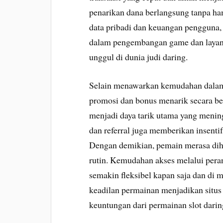
penarikan dana berlangsung tanpa h
data pribadi dan keuangan pengguna,
dalam pengembangan game dan layana
unggul di dunia judi daring.
Selain menawarkan kemudahan dalam 
promosi dan bonus menarik secara ber
menjadi daya tarik utama yang menin
dan referral juga memberikan insentif
Dengan demikian, pemain merasa diha
rutin. Kemudahan akses melalui per
semakin fleksibel kapan saja dan di 
keadilan permainan menjadikan situs 
keuntungan dari permainan slot darin