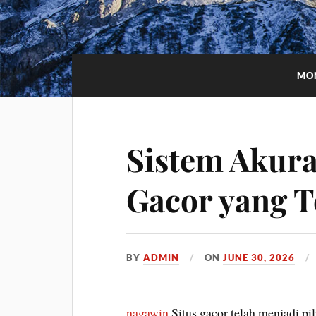
MO
Sistem Akuras
Gacor yang T
BY
ADMIN
ON
JUNE 30, 2026
nagawin
Situs gacor telah menjadi pi