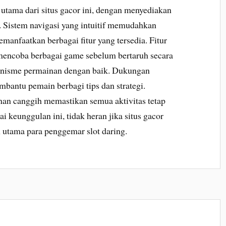
tama dari situs gacor ini, dengan menyediakan
. Sistem navigasi yang intuitif memudahkan
anfaatkan berbagai fitur yang tersedia. Fitur
encoba berbagai game sebelum bertaruh secara
anisme permainan dengan baik. Dukungan
bantu pemain berbagi tips dan strategi.
nan canggih memastikan semua aktivitas tetap
 keunggulan ini, tidak heran jika situs gacor
 utama para penggemar slot daring.