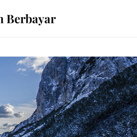
n Berbayar