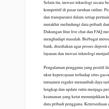
Selain itu, inovasi teknologi secara b
kompetitif di pasar taruhan online. 
dan transparansi dalam setiap perma
mutakhir melindungi data pribadi dan
Dukungan fitur live chat dan FAQ m
menghadapi masalah. Berbagai metode
bank, disediakan agar proses deposit 
layanan dan inovasi teknologi menjadi
Pengalaman pengguna yang positif da
ukur kepercayaan terhadap situs gaco
turnamen reguler menambah daya tar
lengkap dan update rutin menjaga pema
keamanan yang ketat menunjukkan ko
data pribadi pengguna. Ketersediaan 