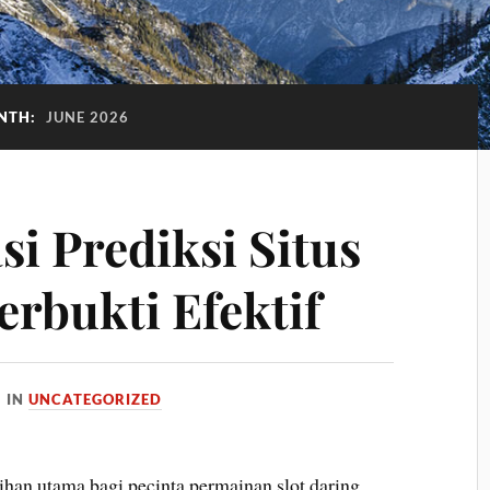
NTH:
JUNE 2026
i Prediksi Situs
erbukti Efektif
IN
UNCATEGORIZED
lihan utama bagi pecinta permainan slot daring