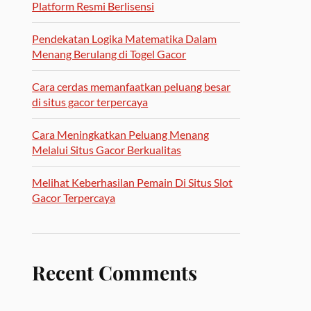
Platform Resmi Berlisensi
Pendekatan Logika Matematika Dalam
Menang Berulang di Togel Gacor
Cara cerdas memanfaatkan peluang besar
di situs gacor terpercaya
Cara Meningkatkan Peluang Menang
Melalui Situs Gacor Berkualitas
Melihat Keberhasilan Pemain Di Situs Slot
Gacor Terpercaya
Recent Comments