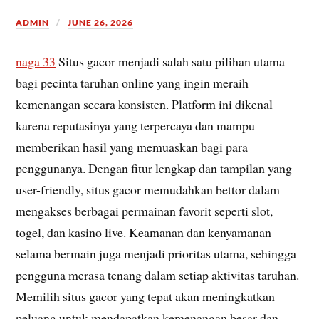
ADMIN
JUNE 26, 2026
naga 33
Situs gacor menjadi salah satu pilihan utama
bagi pecinta taruhan online yang ingin meraih
kemenangan secara konsisten. Platform ini dikenal
karena reputasinya yang terpercaya dan mampu
memberikan hasil yang memuaskan bagi para
penggunanya. Dengan fitur lengkap dan tampilan yang
user-friendly, situs gacor memudahkan bettor dalam
mengakses berbagai permainan favorit seperti slot,
togel, dan kasino live. Keamanan dan kenyamanan
selama bermain juga menjadi prioritas utama, sehingga
pengguna merasa tenang dalam setiap aktivitas taruhan.
Memilih situs gacor yang tepat akan meningkatkan
peluang untuk mendapatkan kemenangan besar dan