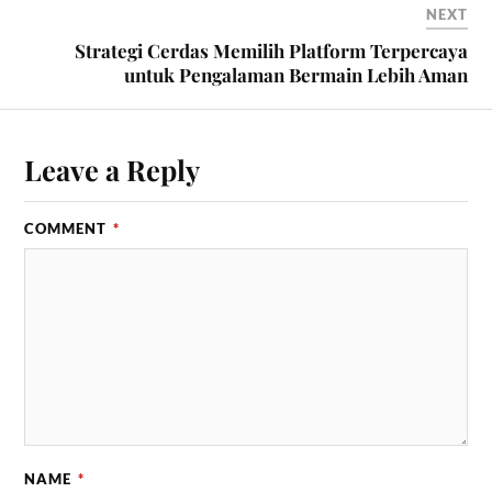
NEXT
Strategi Cerdas Memilih Platform Terpercaya
untuk Pengalaman Bermain Lebih Aman
Leave a Reply
COMMENT
*
NAME
*