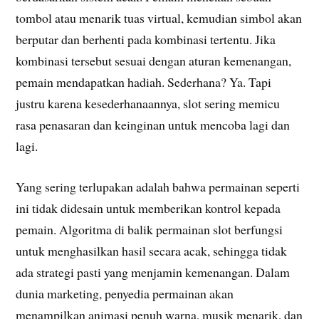
tombol atau menarik tuas virtual, kemudian simbol akan
berputar dan berhenti pada kombinasi tertentu. Jika
kombinasi tersebut sesuai dengan aturan kemenangan,
pemain mendapatkan hadiah. Sederhana? Ya. Tapi
justru karena kesederhanaannya, slot sering memicu
rasa penasaran dan keinginan untuk mencoba lagi dan
lagi.
Yang sering terlupakan adalah bahwa permainan seperti
ini tidak didesain untuk memberikan kontrol kepada
pemain. Algoritma di balik permainan slot berfungsi
untuk menghasilkan hasil secara acak, sehingga tidak
ada strategi pasti yang menjamin kemenangan. Dalam
dunia marketing, penyedia permainan akan
menampilkan animasi penuh warna, musik menarik, dan