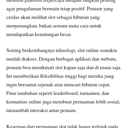
agar pengalaman bermain tetap positif. Pemain yang
cerdas akan melihat slot sebagai hiburan yang
menyenangkan, bukan semata-mata cara untuk
mendapatkan keuntungan besar.
Seiring berkembangnya teknologi, slot online semakin
mudah diakses. Dengan berbagai aplikasi dan website,
pemain bisa menikmati slot kapan saja dan di mana saja.
Ini memberikan fleksibilitas tinggi bagi mereka yang
ingin bersantai sejenak atau mencari hiburan cepat.
Fitur tambahan seperti leaderboard, turnamen, dan
komunitas online juga membuat permainan lebih sosial,
menambah interaksi antar pemain.
Keseruan dari permainan slot tidak hanya terletak pada