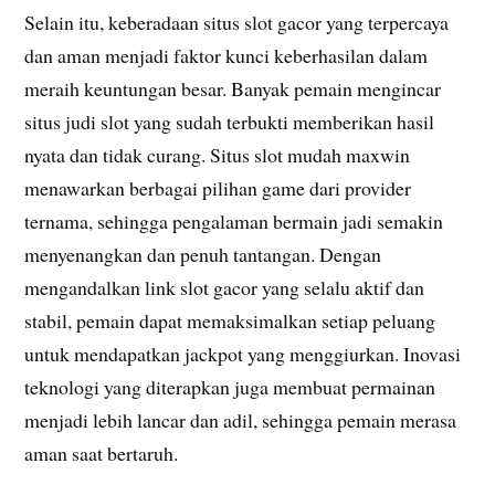
Selain itu, keberadaan situs slot gacor yang terpercaya
dan aman menjadi faktor kunci keberhasilan dalam
meraih keuntungan besar. Banyak pemain mengincar
situs judi slot yang sudah terbukti memberikan hasil
nyata dan tidak curang. Situs slot mudah maxwin
menawarkan berbagai pilihan game dari provider
ternama, sehingga pengalaman bermain jadi semakin
menyenangkan dan penuh tantangan. Dengan
mengandalkan link slot gacor yang selalu aktif dan
stabil, pemain dapat memaksimalkan setiap peluang
untuk mendapatkan jackpot yang menggiurkan. Inovasi
teknologi yang diterapkan juga membuat permainan
menjadi lebih lancar dan adil, sehingga pemain merasa
aman saat bertaruh.