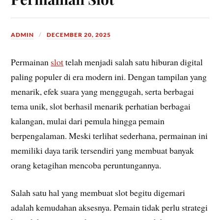
ADMIN
DECEMBER 20, 2025
Permainan
slot
telah menjadi salah satu hiburan digital
paling populer di era modern ini. Dengan tampilan yang
menarik, efek suara yang menggugah, serta berbagai
tema unik, slot berhasil menarik perhatian berbagai
kalangan, mulai dari pemula hingga pemain
berpengalaman. Meski terlihat sederhana, permainan ini
memiliki daya tarik tersendiri yang membuat banyak
orang ketagihan mencoba peruntungannya.
Salah satu hal yang membuat slot begitu digemari
adalah kemudahan aksesnya. Pemain tidak perlu strategi