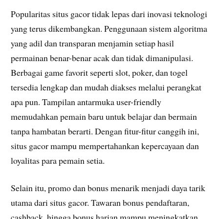
Popularitas situs gacor tidak lepas dari inovasi teknologi
yang terus dikembangkan. Penggunaan sistem algoritma
yang adil dan transparan menjamin setiap hasil
permainan benar-benar acak dan tidak dimanipulasi.
Berbagai game favorit seperti slot, poker, dan togel
tersedia lengkap dan mudah diakses melalui perangkat
apa pun. Tampilan antarmuka user-friendly
memudahkan pemain baru untuk belajar dan bermain
tanpa hambatan berarti. Dengan fitur-fitur canggih ini,
situs gacor mampu mempertahankan kepercayaan dan
loyalitas para pemain setia.
Selain itu, promo dan bonus menarik menjadi daya tarik
utama dari situs gacor. Tawaran bonus pendaftaran,
cashback, hingga bonus harian mampu meningkatkan