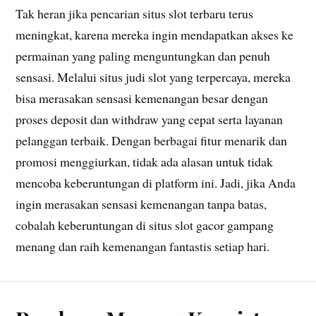
Tak heran jika pencarian situs slot terbaru terus
meningkat, karena mereka ingin mendapatkan akses ke
permainan yang paling menguntungkan dan penuh
sensasi. Melalui situs judi slot yang terpercaya, mereka
bisa merasakan sensasi kemenangan besar dengan
proses deposit dan withdraw yang cepat serta layanan
pelanggan terbaik. Dengan berbagai fitur menarik dan
promosi menggiurkan, tidak ada alasan untuk tidak
mencoba keberuntungan di platform ini. Jadi, jika Anda
ingin merasakan sensasi kemenangan tanpa batas,
cobalah keberuntungan di situs slot gacor gampang
menang dan raih kemenangan fantastis setiap hari.