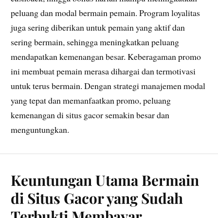
peluang dan modal bermain pemain. Program loyalitas
juga sering diberikan untuk pemain yang aktif dan
sering bermain, sehingga meningkatkan peluang
mendapatkan kemenangan besar. Keberagaman promo
ini membuat pemain merasa dihargai dan termotivasi
untuk terus bermain. Dengan strategi manajemen modal
yang tepat dan memanfaatkan promo, peluang
kemenangan di situs gacor semakin besar dan
menguntungkan.
Keuntungan Utama Bermain
di Situs Gacor yang Sudah
Terbukti Membayar