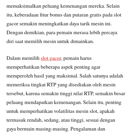
memaksimalkan peluang kemenangan mereka. Selain
itu, keberadaan fitur bonus dan putaran gratis pada slot
gacor semakin meningkatkan daya tarik mesin ini.
Dengan demikian, para pemain merasa lebih percaya
diri saat memilih mesin untuk dimainkan.
Dalam memilih
slot gacor
, pemain harus
memperhatikan beberapa aspek penting agar
memperoleh hasil yang maksimal. Salah satunya adalah
memeriksa tingkat RTP yang disediakan oleh mesin
tersebut, karena semakin tinggi nilai RTP, semakin besar
peluang mendapatkan kemenangan. Selain itu, penting
untuk memperhatikan volatilitas mesin slot, apakah
termasuk rendah, sedang, atau tinggi, sesuai dengan
gaya bermain masing-masing. Pengalaman dan