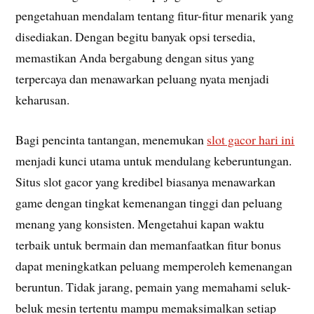
pengetahuan mendalam tentang fitur-fitur menarik yang
disediakan. Dengan begitu banyak opsi tersedia,
memastikan Anda bergabung dengan situs yang
terpercaya dan menawarkan peluang nyata menjadi
keharusan.
Bagi pencinta tantangan, menemukan
slot gacor hari ini
menjadi kunci utama untuk mendulang keberuntungan.
Situs slot gacor yang kredibel biasanya menawarkan
game dengan tingkat kemenangan tinggi dan peluang
menang yang konsisten. Mengetahui kapan waktu
terbaik untuk bermain dan memanfaatkan fitur bonus
dapat meningkatkan peluang memperoleh kemenangan
beruntun. Tidak jarang, pemain yang memahami seluk-
beluk mesin tertentu mampu memaksimalkan setiap