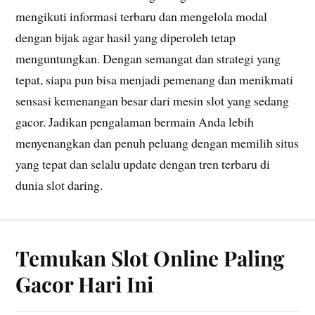
mengikuti informasi terbaru dan mengelola modal
dengan bijak agar hasil yang diperoleh tetap
menguntungkan. Dengan semangat dan strategi yang
tepat, siapa pun bisa menjadi pemenang dan menikmati
sensasi kemenangan besar dari mesin slot yang sedang
gacor. Jadikan pengalaman bermain Anda lebih
menyenangkan dan penuh peluang dengan memilih situs
yang tepat dan selalu update dengan tren terbaru di
dunia slot daring.
Temukan Slot Online Paling
Gacor Hari Ini