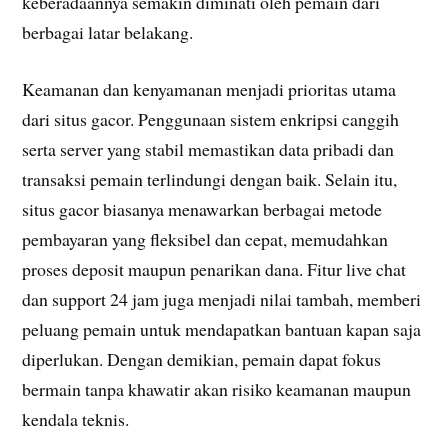
keberadaannya semakin diminati oleh pemain dari
berbagai latar belakang.
Keamanan dan kenyamanan menjadi prioritas utama
dari situs gacor. Penggunaan sistem enkripsi canggih
serta server yang stabil memastikan data pribadi dan
transaksi pemain terlindungi dengan baik. Selain itu,
situs gacor biasanya menawarkan berbagai metode
pembayaran yang fleksibel dan cepat, memudahkan
proses deposit maupun penarikan dana. Fitur live chat
dan support 24 jam juga menjadi nilai tambah, memberi
peluang pemain untuk mendapatkan bantuan kapan saja
diperlukan. Dengan demikian, pemain dapat fokus
bermain tanpa khawatir akan risiko keamanan maupun
kendala teknis.