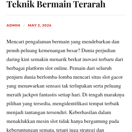
Teknik Bermain Terarah
ADMIN
MAY 2, 2026
Mencari pengalaman bermain yang mendebarkan dan
penuh peluang kemenangan besar? Dunia perjudian
daring kini semakin menarik berkat inovasi terbaru dari
berbagai platform slot online. Pemain dari seluruh
penjuru dunia berlomba-lomba mencari situs slot gacor
yang menawarkan sensasi tak terlupakan serta peluang
meraih jackpot fantastis setiap hari. Di tengah maraknya
pilihan yang tersedia, mengidentifikasi tempat terbaik
menjadi tantangan tersendiri. Keberhasilan dalam
menaklukkan mesin slot tidak hanya bergantung pada
keberuntungan semata, tetapi juga strategi dan