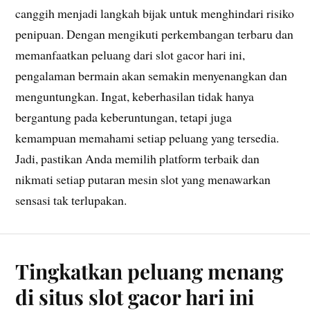
canggih menjadi langkah bijak untuk menghindari risiko
penipuan. Dengan mengikuti perkembangan terbaru dan
memanfaatkan peluang dari slot gacor hari ini,
pengalaman bermain akan semakin menyenangkan dan
menguntungkan. Ingat, keberhasilan tidak hanya
bergantung pada keberuntungan, tetapi juga
kemampuan memahami setiap peluang yang tersedia.
Jadi, pastikan Anda memilih platform terbaik dan
nikmati setiap putaran mesin slot yang menawarkan
sensasi tak terlupakan.
Tingkatkan peluang menang
di situs slot gacor hari ini