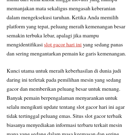
memanjakan mata sekaligus mengasah keberanian
dalam mengeksekusi taruhan. Ketika Anda memilih
platform yang tepat, peluang meraih kemenangan besar
semakin terbuka lebar, apalagi jika mampu
mengidentifikasi
slot gacor hari ini
yang sedang panas
dan sering mengantarkan pemain ke garis kemenangan.
Kunci utama untuk meraih keberhasilan di dunia judi
daring ini terletak pada pemilihan mesin yang sedang
gacor dan memberikan peluang besar untuk menang.
Banyak pemain berpengalaman menyarankan untuk
selalu mengikuti update tentang slot gacor hari ini agar
tidak tertinggal peluang emas. Situs slot gacor terbaik
biasanya menyediakan informasi terbaru terkait mesin
mana yang sedang dalam masa keemasan dan sering