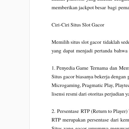
memberikan jackpot besar bagi pema
Ciri-Ciri Situs Slot Gacor
Memilih situs slot gacor tidaklah sed
yang dapat menjadi pertanda bahwa s
1. Penyedia Game Ternama dan Memi
Situs gacor biasanya bekerja dengan
Microgaming, Pragmatic Play, Playtec
lisensi resmi dari otoritas perjudian y
2. Persentase RTP (Return to Player)
RTP merupakan persentase dari kem
Situs yang gacor umumnya menawark