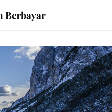
n Berbayar