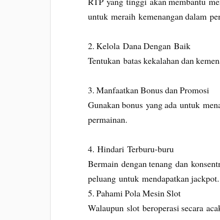
RTP yang tinggi akan membantu me
untuk meraih kemenangan dalam peri
2. Kelola Dana Dengan Baik
Tentukan batas kekalahan dan kemena
3. Manfaatkan Bonus dan Promosi
Gunakan bonus yang ada untuk men
permainan.
4. Hindari Terburu-buru
Bermain dengan tenang dan konsentr
peluang untuk mendapatkan jackpot.
5. Pahami Pola Mesin Slot
Walaupun slot beroperasi secara ac