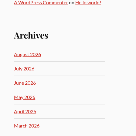
A WordPress Commenter
on
Hello world!
Archives
August 2026
July 2026
June 2026
May 2026
April 2026
March 2026