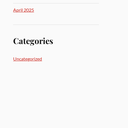
April 2025
Categories
Uncategorized