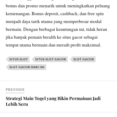
bonus dan promo menarik untuk meningkatkan peluang
kemenangan. Bonus deposit, cashback, dan free spin
menjadi daya tarik utama yang memperbesar modal
bermain. Dengan berbagai keuntungan ini, tidak heran
jika banyak pemain beralih ke situs gacor sebagai
tempat utama bermain dan meraih profit maksimal.
SITUS SLOT
SITUS SLOT GACOR
SLOT GACOR
SLOT GACOR HARI INI
PREVIOUS
Strategi Main Togel yang Bikin Permainan Jadi
Lebih Seru