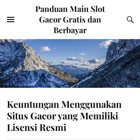
Panduan Main Slot
Gacor Gratis dan
Berbayar
Keuntungan Menggunakan
Situs Gacor yang Memiliki
Lisensi Resmi