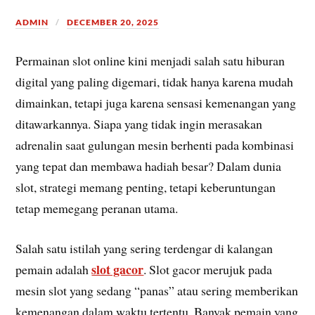
ADMIN
DECEMBER 20, 2025
Permainan slot online kini menjadi salah satu hiburan
digital yang paling digemari, tidak hanya karena mudah
dimainkan, tetapi juga karena sensasi kemenangan yang
ditawarkannya. Siapa yang tidak ingin merasakan
adrenalin saat gulungan mesin berhenti pada kombinasi
yang tepat dan membawa hadiah besar? Dalam dunia
slot, strategi memang penting, tetapi keberuntungan
tetap memegang peranan utama.
Salah satu istilah yang sering terdengar di kalangan
slot gacor
pemain adalah
. Slot gacor merujuk pada
mesin slot yang sedang “panas” atau sering memberikan
kemenangan dalam waktu tertentu. Banyak pemain yang