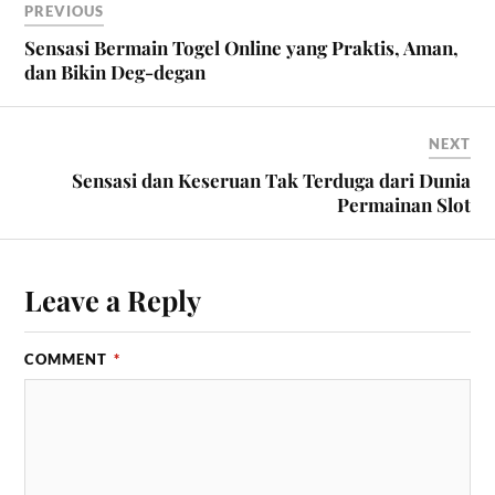
PREVIOUS
Sensasi Bermain Togel Online yang Praktis, Aman,
dan Bikin Deg-degan
NEXT
Sensasi dan Keseruan Tak Terduga dari Dunia
Permainan Slot
Leave a Reply
COMMENT
*