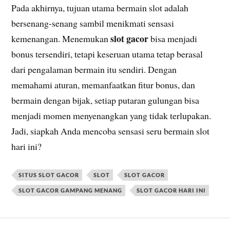
Pada akhirnya, tujuan utama bermain slot adalah
bersenang-senang sambil menikmati sensasi
slot gacor
kemenangan. Menemukan
bisa menjadi
bonus tersendiri, tetapi keseruan utama tetap berasal
dari pengalaman bermain itu sendiri. Dengan
memahami aturan, memanfaatkan fitur bonus, dan
bermain dengan bijak, setiap putaran gulungan bisa
menjadi momen menyenangkan yang tidak terlupakan.
Jadi, siapkah Anda mencoba sensasi seru bermain slot
hari ini?
SITUS SLOT GACOR
SLOT
SLOT GACOR
SLOT GACOR GAMPANG MENANG
SLOT GACOR HARI INI