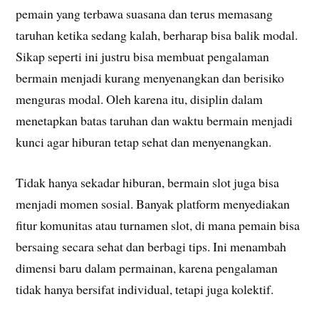
pemain yang terbawa suasana dan terus memasang
taruhan ketika sedang kalah, berharap bisa balik modal.
Sikap seperti ini justru bisa membuat pengalaman
bermain menjadi kurang menyenangkan dan berisiko
menguras modal. Oleh karena itu, disiplin dalam
menetapkan batas taruhan dan waktu bermain menjadi
kunci agar hiburan tetap sehat dan menyenangkan.
Tidak hanya sekadar hiburan, bermain slot juga bisa
menjadi momen sosial. Banyak platform menyediakan
fitur komunitas atau turnamen slot, di mana pemain bisa
bersaing secara sehat dan berbagi tips. Ini menambah
dimensi baru dalam permainan, karena pengalaman
tidak hanya bersifat individual, tetapi juga kolektif.