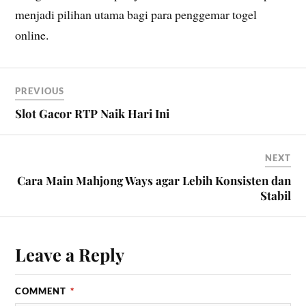
menjadi pilihan utama bagi para penggemar togel
online.
PREVIOUS
Slot Gacor RTP Naik Hari Ini
NEXT
Cara Main Mahjong Ways agar Lebih Konsisten dan
Stabil
Leave a Reply
COMMENT
*