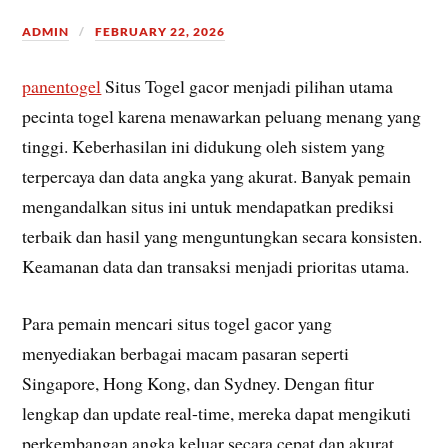
ADMIN
FEBRUARY 22, 2026
panentogel
Situs Togel gacor menjadi pilihan utama
pecinta togel karena menawarkan peluang menang yang
tinggi. Keberhasilan ini didukung oleh sistem yang
terpercaya dan data angka yang akurat. Banyak pemain
mengandalkan situs ini untuk mendapatkan prediksi
terbaik dan hasil yang menguntungkan secara konsisten.
Keamanan data dan transaksi menjadi prioritas utama.
Para pemain mencari situs togel gacor yang
menyediakan berbagai macam pasaran seperti
Singapore, Hong Kong, dan Sydney. Dengan fitur
lengkap dan update real-time, mereka dapat mengikuti
perkembangan angka keluar secara cepat dan akurat.