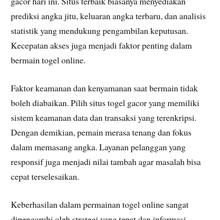
gacor hari ini. Situs terbaik biasanya menyediakan
prediksi angka jitu, keluaran angka terbaru, dan analisis
statistik yang mendukung pengambilan keputusan.
Kecepatan akses juga menjadi faktor penting dalam
bermain togel online.
Faktor keamanan dan kenyamanan saat bermain tidak
boleh diabaikan. Pilih situs togel gacor yang memiliki
sistem keamanan data dan transaksi yang terenkripsi.
Dengan demikian, pemain merasa tenang dan fokus
dalam memasang angka. Layanan pelanggan yang
responsif juga menjadi nilai tambah agar masalah bisa
cepat terselesaikan.
Keberhasilan dalam permainan togel online sangat
dipengaruhi oleh strategi yang tepat dan informasi