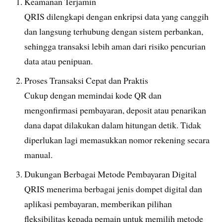
Keamanan Terjamin
QRIS dilengkapi dengan enkripsi data yang canggih
dan langsung terhubung dengan sistem perbankan,
sehingga transaksi lebih aman dari risiko pencurian
data atau penipuan.
Proses Transaksi Cepat dan Praktis
Cukup dengan memindai kode QR dan
mengonfirmasi pembayaran, deposit atau penarikan
dana dapat dilakukan dalam hitungan detik. Tidak
diperlukan lagi memasukkan nomor rekening secara
manual.
Dukungan Berbagai Metode Pembayaran Digital
QRIS menerima berbagai jenis dompet digital dan
aplikasi pembayaran, memberikan pilihan
fleksibilitas kepada pemain untuk memilih metode