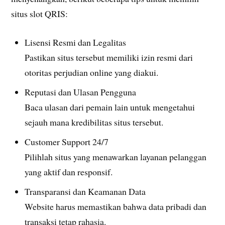
situs slot QRIS:
Lisensi Resmi dan Legalitas
Pastikan situs tersebut memiliki izin resmi dari
otoritas perjudian online yang diakui.
Reputasi dan Ulasan Pengguna
Baca ulasan dari pemain lain untuk mengetahui
sejauh mana kredibilitas situs tersebut.
Customer Support 24/7
Pilihlah situs yang menawarkan layanan pelanggan
yang aktif dan responsif.
Transparansi dan Keamanan Data
Website harus memastikan bahwa data pribadi dan
transaksi tetap rahasia.