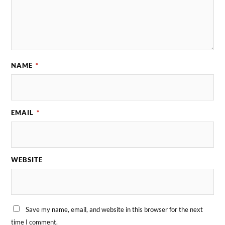
NAME
*
EMAIL
*
WEBSITE
Save my name, email, and website in this browser for the next
time I comment.