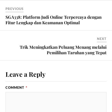
PREVIOUS
SGA338: Platform Judi Online Terpercaya dengan
Fitur Lengkap dan Keamanan Optimal
NEXT
Trik Meningkatkan Peluang Menang melalui
Pemilihan Taruhan yang Tepat
Leave a Reply
COMMENT
*