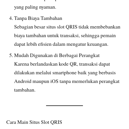
yang paling nyaman.
Tanpa Biaya Tambahan
Sebagian besar situs slot QRIS tidak membebankan
biaya tambahan untuk transaksi, sehingga pemain
dapat lebih efisien dalam mengatur keuangan.
Mudah Digunakan di Berbagai Perangkat
Karena berlandaskan kode QR, transaksi dapat
dilakukan melalui smartphone baik yang berbasis
Android maupun iOS tanpa memerlukan perangkat
tambahan.
Cara Main Situs Slot QRIS