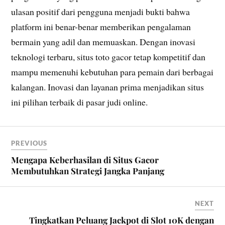
ulasan positif dari pengguna menjadi bukti bahwa
platform ini benar-benar memberikan pengalaman
bermain yang adil dan memuaskan. Dengan inovasi
teknologi terbaru, situs toto gacor tetap kompetitif dan
mampu memenuhi kebutuhan para pemain dari berbagai
kalangan. Inovasi dan layanan prima menjadikan situs
ini pilihan terbaik di pasar judi online.
PREVIOUS
Mengapa Keberhasilan di Situs Gacor
Membutuhkan Strategi Jangka Panjang
NEXT
Tingkatkan Peluang Jackpot di Slot 10K dengan