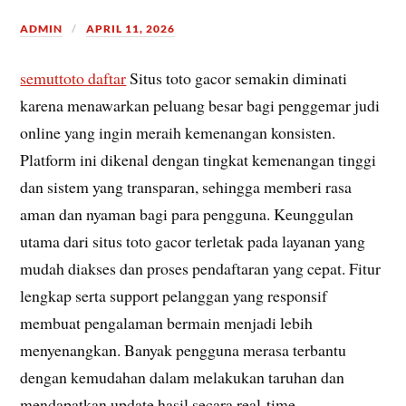
ADMIN
APRIL 11, 2026
semuttoto daftar
Situs toto gacor semakin diminati
karena menawarkan peluang besar bagi penggemar judi
online yang ingin meraih kemenangan konsisten.
Platform ini dikenal dengan tingkat kemenangan tinggi
dan sistem yang transparan, sehingga memberi rasa
aman dan nyaman bagi para pengguna. Keunggulan
utama dari situs toto gacor terletak pada layanan yang
mudah diakses dan proses pendaftaran yang cepat. Fitur
lengkap serta support pelanggan yang responsif
membuat pengalaman bermain menjadi lebih
menyenangkan. Banyak pengguna merasa terbantu
dengan kemudahan dalam melakukan taruhan dan
mendapatkan update hasil secara real-time.