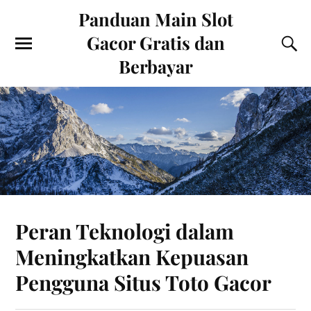
Panduan Main Slot
Gacor Gratis dan
Berbayar
Peran Teknologi dalam
Meningkatkan Kepuasan
Pengguna Situs Toto Gacor