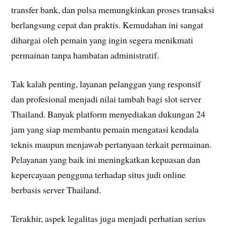
transfer bank, dan pulsa memungkinkan proses transaksi
berlangsung cepat dan praktis. Kemudahan ini sangat
dihargai oleh pemain yang ingin segera menikmati
permainan tanpa hambatan administratif.
Tak kalah penting, layanan pelanggan yang responsif
dan profesional menjadi nilai tambah bagi slot server
Thailand. Banyak platform menyediakan dukungan 24
jam yang siap membantu pemain mengatasi kendala
teknis maupun menjawab pertanyaan terkait permainan.
Pelayanan yang baik ini meningkatkan kepuasan dan
kepercayaan pengguna terhadap situs judi online
berbasis server Thailand.
Terakhir, aspek legalitas juga menjadi perhatian serius