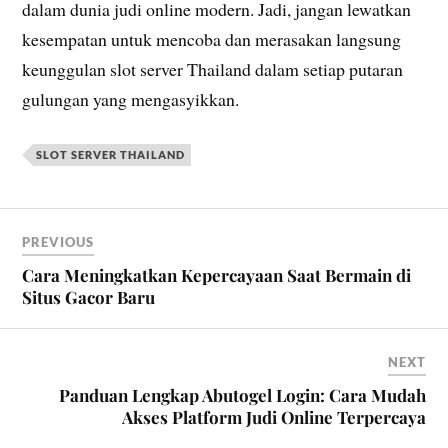
dalam dunia judi online modern. Jadi, jangan lewatkan
kesempatan untuk mencoba dan merasakan langsung
keunggulan slot server Thailand dalam setiap putaran
gulungan yang mengasyikkan.
SLOT SERVER THAILAND
PREVIOUS
Cara Meningkatkan Kepercayaan Saat Bermain di
Situs Gacor Baru
NEXT
Panduan Lengkap Abutogel Login: Cara Mudah
Akses Platform Judi Online Terpercaya