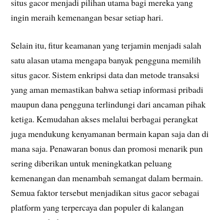
situs gacor menjadi pilihan utama bagi mereka yang
ingin meraih kemenangan besar setiap hari.
Selain itu, fitur keamanan yang terjamin menjadi salah
satu alasan utama mengapa banyak pengguna memilih
situs gacor. Sistem enkripsi data dan metode transaksi
yang aman memastikan bahwa setiap informasi pribadi
maupun dana pengguna terlindungi dari ancaman pihak
ketiga. Kemudahan akses melalui berbagai perangkat
juga mendukung kenyamanan bermain kapan saja dan di
mana saja. Penawaran bonus dan promosi menarik pun
sering diberikan untuk meningkatkan peluang
kemenangan dan menambah semangat dalam bermain.
Semua faktor tersebut menjadikan situs gacor sebagai
platform yang terpercaya dan populer di kalangan