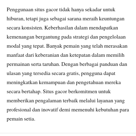
Penggunaan situs gacor tidak hanya sekadar untuk
hiburan, tetapi juga sebagai sarana meraih keuntungan
secara konsisten. Keberhasilan dalam mendapatkan
kemenangan bergantung pada strategi dan pengelolaan
modal yang tepat. Banyak pemain yang telah merasakan
manfaat dari keberanian dan ketepatan dalam memilih
permainan serta taruhan. Dengan berbagai panduan dan
ulasan yang tersedia secara gratis, pengguna dapat
meningkatkan kemampuan dan pengetahuan mereka
secara bertahap. Situs gacor berkomitmen untuk
memberikan pengalaman terbaik melalui layanan yang
profesional dan inovatif demi memenuhi kebutuhan para
pemain setia.