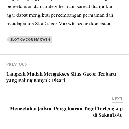
pengetahuan dan strategi bermain sangat dianjurkan
agar dapat mengikuti perkembangan permainan dan
mendapatkan Slot Gacor Maxwin secara konsisten.
SLOT GACOR MAXWIN
PREVIOUS
Langkah Mudah Mengakses Situs Gacor Terbaru
yang Paling Banyak Dicari
NEXT
Mengetahui Jadwal Pengeluaran Togel Terlengkap
di SakauToto