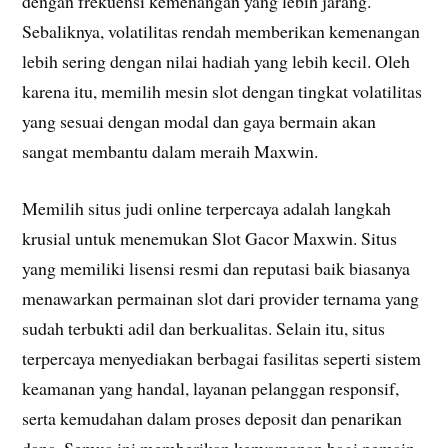
dengan frekuensi kemenangan yang lebih jarang.
Sebaliknya, volatilitas rendah memberikan kemenangan
lebih sering dengan nilai hadiah yang lebih kecil. Oleh
karena itu, memilih mesin slot dengan tingkat volatilitas
yang sesuai dengan modal dan gaya bermain akan
sangat membantu dalam meraih Maxwin.
Memilih situs judi online terpercaya adalah langkah
krusial untuk menemukan Slot Gacor Maxwin. Situs
yang memiliki lisensi resmi dan reputasi baik biasanya
menawarkan permainan slot dari provider ternama yang
sudah terbukti adil dan berkualitas. Selain itu, situs
terpercaya menyediakan berbagai fasilitas seperti sistem
keamanan yang handal, layanan pelanggan responsif,
serta kemudahan dalam proses deposit dan penarikan
dana. Semua ini memberikan kenyamanan bagi pemain