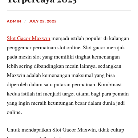
ADMIN
JULY 25, 2025
Slot Gacor Maxwin
menjadi istilah populer di kalangan
penggemar permainan slot online. Slot gacor merujuk
pada mesin slot yang memiliki tingkat kemenangan
lebih sering dibandingkan mesin lainnya, sedangkan
Maxwin adalah kemenangan maksimal yang bisa
diperoleh dalam satu putaran permainan. Kombinasi
kedua istilah ini menjadi target utama bagi para pemain
yang ingin meraih keuntungan besar dalam dunia judi
online.
Untuk mendapatkan Slot Gacor Maxwin, tidak cukup