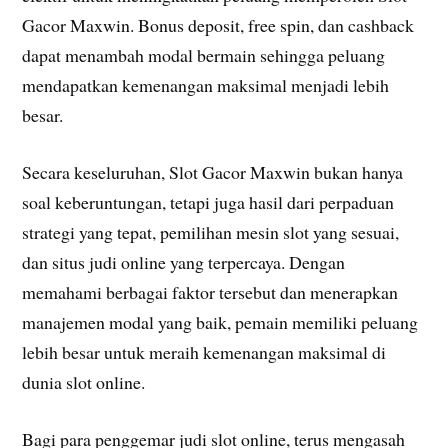
Gacor Maxwin. Bonus deposit, free spin, dan cashback
dapat menambah modal bermain sehingga peluang
mendapatkan kemenangan maksimal menjadi lebih
besar.
Secara keseluruhan, Slot Gacor Maxwin bukan hanya
soal keberuntungan, tetapi juga hasil dari perpaduan
strategi yang tepat, pemilihan mesin slot yang sesuai,
dan situs judi online yang terpercaya. Dengan
memahami berbagai faktor tersebut dan menerapkan
manajemen modal yang baik, pemain memiliki peluang
lebih besar untuk meraih kemenangan maksimal di
dunia slot online.
Bagi para penggemar judi slot online, terus mengasah