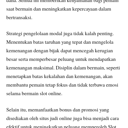
saat bermain dan meningkatkan kepercayaan dalam
bertransaksi.
Strategi pengelolaan modal juga tidak kalah penting.
Menentukan batas taruhan yang tepat dan mengelola
kemenangan dengan bijak dapat mencegah kerugian
besar serta memperbesar peluang untuk mendapatkan
kemenangan maksimal. Disiplin dalam bermain, seperti
menetapkan batas kekalahan dan kemenangan, akan
membantu pemain tetap fokus dan tidak terbawa emosi
selama bermain slot online.
Selain itu, memanfaatkan bonus dan promosi yang
disediakan oleh situs judi online juga bisa menjadi cara
efektif untuk meningkatkan peluang memperoleh Slot