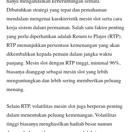
hanya mengandalkan keberuntungan semata.
Dibutuhkan strategi yang tepat dan pemahaman
mendalam mengenai karakteristik mesin slot serta cara
kerja sistem dalam permainan. Salah satu faktor penting
yang perlu diperhatikan adalah Return to Player (RTP).
RTP menunjukkan persentase kemenangan yang akan
dikembalikan kepada pemain dalam jangka waktu
panjang. Mesin slot dengan RTP tinggi, minimal 96%,
biasanya dianggap sebagai mesin slot yang lebih
menguntungkan dan lebih sering memberikan peluang
menang.
Selain RTP, volatilitas mesin slot juga berperan penting
dalam menentukan peluang kemenangan. Volatilitas
tinggi biasanya menghasilkan hadiah besar namun