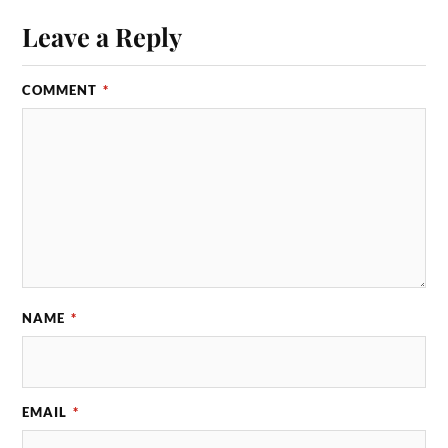
Leave a Reply
COMMENT
*
NAME
*
EMAIL
*