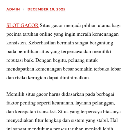
ADMIN
DECEMBER 10, 2025
SLOT GACOR
Situs gacor menjadi pilihan utama bagi
pecinta taruhan online yang ingin meraih kemenangan
konsisten. Keberhasilan bermain sangat bergantung
pada pemilihan situs yang terpercaya dan memiliki
reputasi baik. Dengan begitu, peluang untuk
mendapatkan kemenangan besar semakin terbuka lebar
dan risiko kerugian dapat diminimalkan.
Memilih situs gacor harus didasarkan pada berbagai
faktor penting seperti keamanan, layanan pelanggan,
dan kecepatan transaksi. Situs yang terpercaya biasanya
menyediakan fitur lengkap dan sistem yang stabil. Hal
ini sangat mendukung proses taruhan menjadi lebih