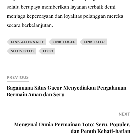
selalu berupaya memberikan layanan terbaik demi
menjaga kepercayaan dan loyalitas pelanggan mereka
secara berkelanjutan.
LINK ALTERNATIF
LINK TOGEL
LINK TOTO
SITUS TOTO
TOTO
PREVIOUS
Bagaimana Situs Gacor Menyediakan Pengalaman
Bermain Aman dan Seru
NEXT
Mengenal Dunia Permainan Toto: Seru, Populer,
dan Penuh Kehati-hatian