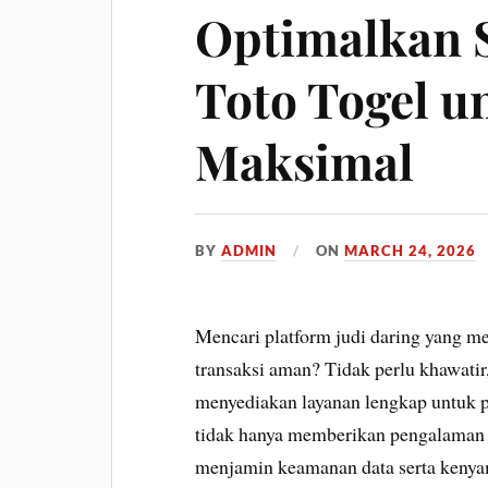
Optimalkan S
Toto Togel u
Maksimal
BY
ADMIN
ON
MARCH 24, 2026
Mencari platform judi daring yang m
transaksi aman? Tidak perlu khawatir,
menyediakan layanan lengkap untuk pa
tidak hanya memberikan pengalaman 
menjamin keamanan data serta kenya