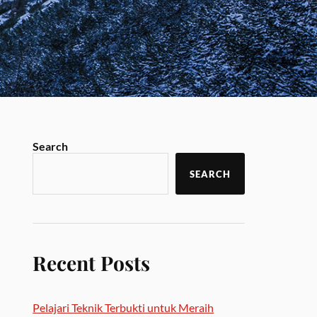
Search
SEARCH
Recent Posts
Pelajari Teknik Terbukti untuk Meraih