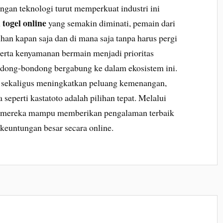
gan teknologi turut memperkuat industri ini
togel online
n
yang semakin diminati, pemain dari
han kapan saja dan di mana saja tanpa harus pergi
serta kenyamanan bermain menjadi prioritas
ndong-bondong bergabung ke dalam ekosistem ini.
a sekaligus meningkatkan peluang kemenangan,
seperti kastatoto adalah pilihan tepat. Melalui
n, mereka mampu memberikan pengalaman terbaik
euntungan besar secara online.