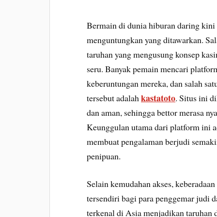
Bermain di dunia hiburan daring kin
menguntungkan yang ditawarkan. Sala
taruhan yang mengusung konsep kasin
seru. Banyak pemain mencari platfo
keberuntungan mereka, dan salah sa
kastatoto
tersebut adalah
. Situs ini
dan aman, sehingga bettor merasa n
Keunggulan utama dari platform ini ad
membuat pengalaman berjudi semakin
penipuan.
Selain kemudahan akses, keberadaa
tersendiri bagi para penggemar judi 
terkenal di Asia menjadikan taruhan 