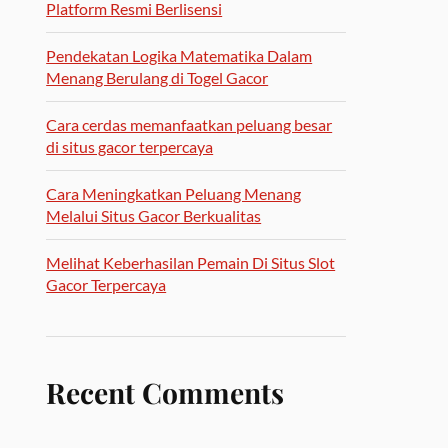
Platform Resmi Berlisensi
Pendekatan Logika Matematika Dalam
Menang Berulang di Togel Gacor
Cara cerdas memanfaatkan peluang besar
di situs gacor terpercaya
Cara Meningkatkan Peluang Menang
Melalui Situs Gacor Berkualitas
Melihat Keberhasilan Pemain Di Situs Slot
Gacor Terpercaya
Recent Comments