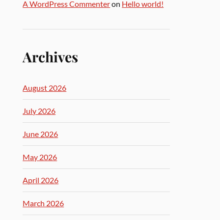
A WordPress Commenter
on
Hello world!
Archives
August 2026
July 2026
June 2026
May 2026
April 2026
March 2026