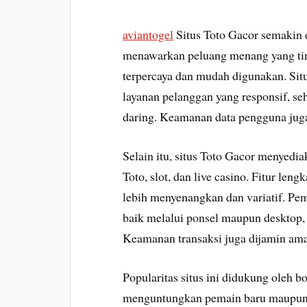
aviantogel
Situs Toto Gacor semakin d
menawarkan peluang menang yang tin
terpercaya dan mudah digunakan. Situs
layanan pelanggan yang responsif, se
daring. Keamanan data pengguna juga
Selain itu, situs Toto Gacor menyedi
Toto, slot, dan live casino. Fitur l
lebih menyenangkan dan variatif. Pe
baik melalui ponsel maupun desktop, 
Keamanan transaksi juga dijamin ama
Popularitas situs ini didukung oleh 
menguntungkan pemain baru maupun l