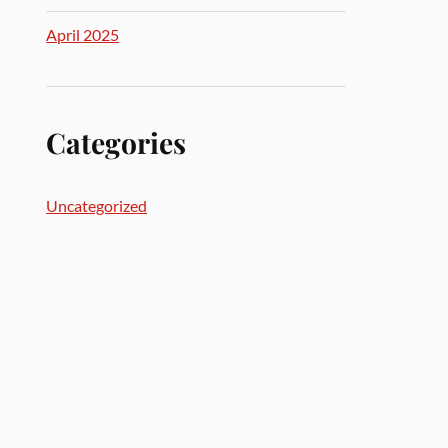
April 2025
Categories
Uncategorized