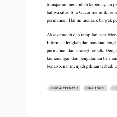
transparan menambah kepercayaan pe
bahwa situs Toto Gacor memiliki repu
permainan. Hal ini menarik banyak p
Akses mudah dan tampilan user-frien
Informasi lengkap dan panduan len
permainan dan strategi terbaik. Den
kemenangan dan pengalaman bermain 
benar-benar menjadi pilihan terbaik u
LINK ALTERNATIF
LINK TOGEL
LI