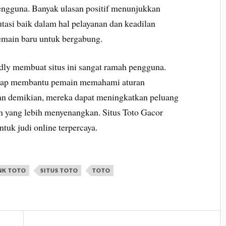
ngguna. Banyak ulasan positif menunjukkan
tasi baik dalam hal pelayanan dan keadilan
emain baru untuk bergabung.
dly membuat situs ini sangat ramah pengguna.
gkap membantu pemain memahami aturan
gan demikian, mereka dapat meningkatkan peluang
yang lebih menyenangkan. Situs Toto Gacor
ntuk judi online terpercaya.
NK TOTO
SITUS TOTO
TOTO