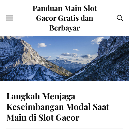
Panduan Main Slot
Gacor Gratis dan
Berbayar
Langkah Menjaga
Keseimbangan Modal Saat
Main di Slot Gacor