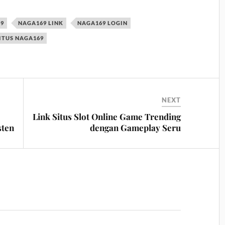
9
NAGA169 LINK
NAGA169 LOGIN
ITUS NAGA169
NEXT
Link Situs Slot Online Game Trending
sten
dengan Gameplay Seru