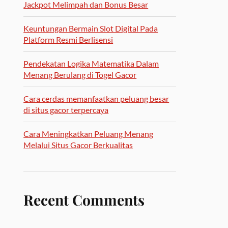
Jackpot Melimpah dan Bonus Besar
Keuntungan Bermain Slot Digital Pada
Platform Resmi Berlisensi
Pendekatan Logika Matematika Dalam
Menang Berulang di Togel Gacor
Cara cerdas memanfaatkan peluang besar
di situs gacor terpercaya
Cara Meningkatkan Peluang Menang
Melalui Situs Gacor Berkualitas
Recent Comments