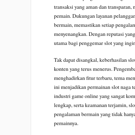
transaksi yang aman dan transparan,
pemain. Dukungan layanan pelanggan
bermain, memastikan setiap pengala
menyenangkan. Dengan reputasi yang 
utama bagi penggemar slot yang ingin
Tak dapat disangkal, keberhasilan sl
konten yang terus menerus. Pengemb
menghadirkan fitur terbaru, tema men
ini menjadikan permainan slot naga t
industri game online yang sangat komp
lengkap, serta keamanan terjamin, 
pengalaman bermain yang tidak hany
pemainnya.