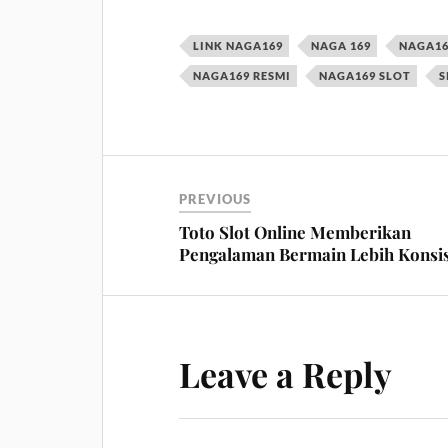
LINK NAGA169
NAGA 169
NAGA16
NAGA169 RESMI
NAGA169 SLOT
S
PREVIOUS
Toto Slot Online Memberikan
Pengalaman Bermain Lebih Konsi
Leave a Reply