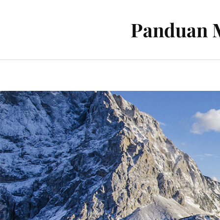
Panduan M