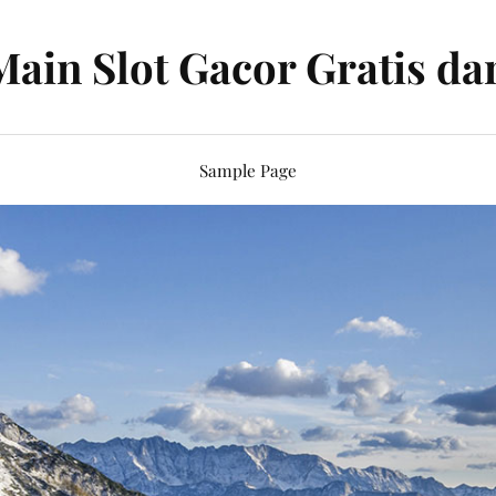
ain Slot Gacor Gratis da
Sample Page