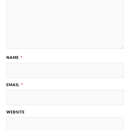
NAME
*
EMAIL
*
WEBSITE