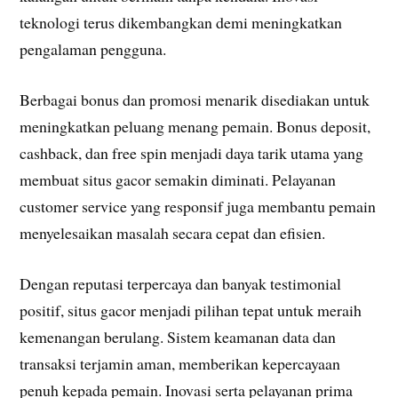
teknologi terus dikembangkan demi meningkatkan
pengalaman pengguna.
Berbagai bonus dan promosi menarik disediakan untuk
meningkatkan peluang menang pemain. Bonus deposit,
cashback, dan free spin menjadi daya tarik utama yang
membuat situs gacor semakin diminati. Pelayanan
customer service yang responsif juga membantu pemain
menyelesaikan masalah secara cepat dan efisien.
Dengan reputasi terpercaya dan banyak testimonial
positif, situs gacor menjadi pilihan tepat untuk meraih
kemenangan berulang. Sistem keamanan data dan
transaksi terjamin aman, memberikan kepercayaan
penuh kepada pemain. Inovasi serta pelayanan prima