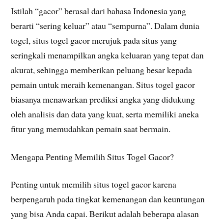
Istilah “gacor” berasal dari bahasa Indonesia yang
berarti “sering keluar” atau “sempurna”. Dalam dunia
togel, situs togel gacor merujuk pada situs yang
seringkali menampilkan angka keluaran yang tepat dan
akurat, sehingga memberikan peluang besar kepada
pemain untuk meraih kemenangan. Situs togel gacor
biasanya menawarkan prediksi angka yang didukung
oleh analisis dan data yang kuat, serta memiliki aneka
fitur yang memudahkan pemain saat bermain.
Mengapa Penting Memilih Situs Togel Gacor?
Penting untuk memilih situs togel gacor karena
berpengaruh pada tingkat kemenangan dan keuntungan
yang bisa Anda capai. Berikut adalah beberapa alasan