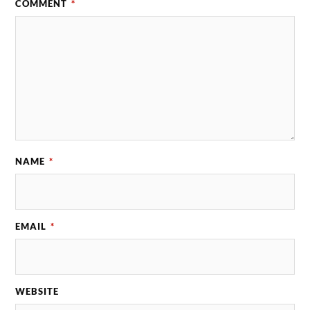
COMMENT
*
NAME
*
EMAIL
*
WEBSITE