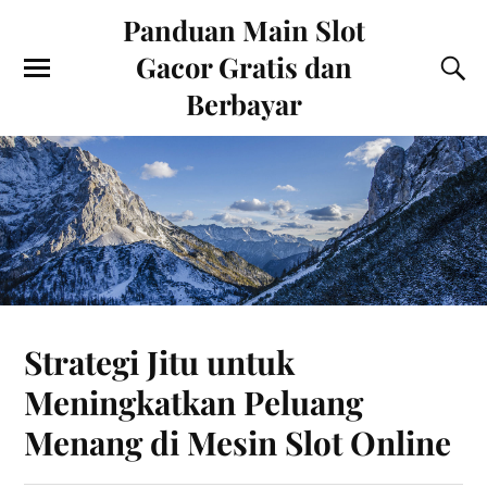
Panduan Main Slot
Gacor Gratis dan
Berbayar
Strategi Jitu untuk
Meningkatkan Peluang
Menang di Mesin Slot Online