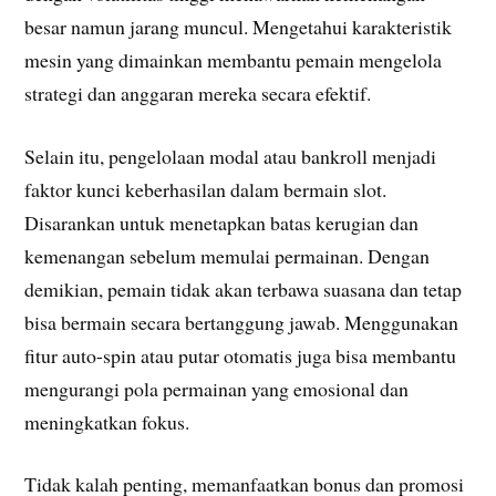
besar namun jarang muncul. Mengetahui karakteristik
mesin yang dimainkan membantu pemain mengelola
strategi dan anggaran mereka secara efektif.
Selain itu, pengelolaan modal atau bankroll menjadi
faktor kunci keberhasilan dalam bermain slot.
Disarankan untuk menetapkan batas kerugian dan
kemenangan sebelum memulai permainan. Dengan
demikian, pemain tidak akan terbawa suasana dan tetap
bisa bermain secara bertanggung jawab. Menggunakan
fitur auto-spin atau putar otomatis juga bisa membantu
mengurangi pola permainan yang emosional dan
meningkatkan fokus.
Tidak kalah penting, memanfaatkan bonus dan promosi