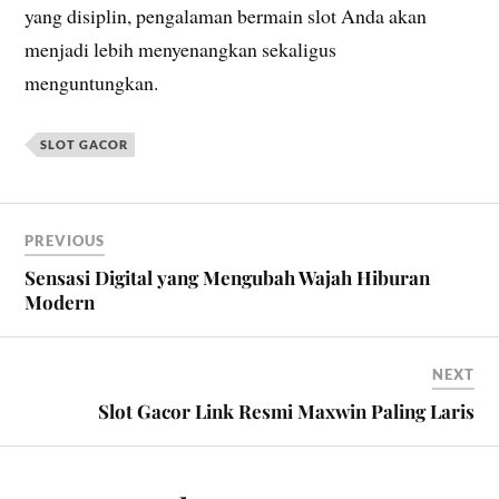
yang disiplin, pengalaman bermain slot Anda akan
menjadi lebih menyenangkan sekaligus
menguntungkan.
SLOT GACOR
PREVIOUS
Sensasi Digital yang Mengubah Wajah Hiburan
Modern
NEXT
Slot Gacor Link Resmi Maxwin Paling Laris