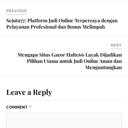
PREVIOUS
Sejuta77: Platform Judi Online Terpercaya dengan
Pelayanan Profesional dan Bonus Melimpah
NEXT
Mengapa Situs Gacor Halte66 Layak Dijadikan
Pilihan Utama untuk Judi Online Aman dan
Menguntungkan
Leave a Reply
COMMENT
*