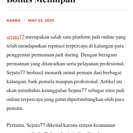
ADMIN
MAY 23, 2025
sejuta77
merupakan salah satu platform judi online yang
telah mendapatkan reputasi terpercaya di kalangan para
penggemar permainan judi daring. Dengan beragam
permainan yang ditawarkan serta pelayanan profesional,
Sejuta77 berhasil menarik minat pemain dari berbagai
kalangan, baik pemula maupun profesional. Artikel ini
akan membahas keunggulan Sejuta77 sebagai situs judi
online terpercaya yang patut dipertimbangkan oleh para
pemain.
Pertama, Sejuta77 dikenal karena sistem keamanan