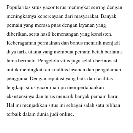
Popularitas situs gacor terus meningkat seiring dengan
meningkatnya kepercayaan dari masyarakat. Banyak
pemain yang merasa puas dengan layanan yang
diberikan, serta hasil kemenangan yang konsisten.
Keberagaman permainan dan bonus menarik menjadi
daya tarik utama yang membuat pemain betah berlama-
lama bermain. Pengelola situs juga selalu berinovasi
untuk meningkatkan kualitas layanan dan pengalaman
pengguna. Dengan reputasi yang baik dan fasilitas
lengkap, situs gacor mampu mempertahankan
eksistensinya dan terus menarik banyak pemain baru.
Hal ini menjadikan situs ini sebagai salah satu pilihan
terbaik dalam dunia judi online.