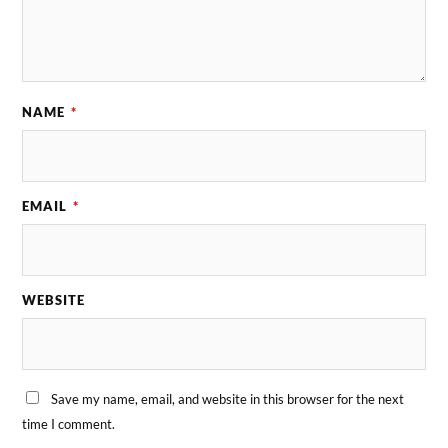
NAME
*
EMAIL
*
WEBSITE
Save my name, email, and website in this browser for the next
time I comment.