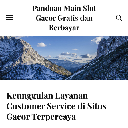
Panduan Main Slot
Gacor Gratis dan
Berbayar
Keunggulan Layanan
Customer Service di Situs
Gacor Terpercaya