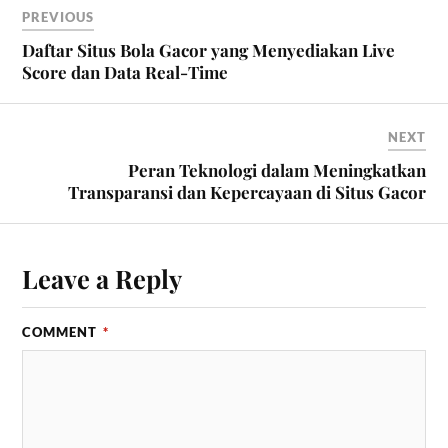
PREVIOUS
Daftar Situs Bola Gacor yang Menyediakan Live
Score dan Data Real-Time
NEXT
Peran Teknologi dalam Meningkatkan
Transparansi dan Kepercayaan di Situs Gacor
Leave a Reply
COMMENT
*