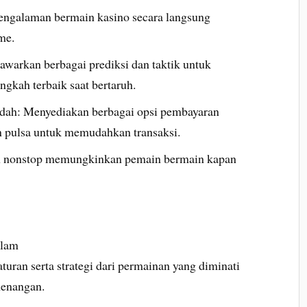
ngalaman bermain kasino secara langsung
me.
nawarkan berbagai prediksi dan taktik untuk
kah terbaik saat bertaruh.
dah: Menyediakan berbagai opsi pembayaran
dan pulsa untuk memudahkan transaksi.
n nonstop memungkinkan pemain bermain kapan
8
alam
aturan serta strategi dari permainan yang diminati
menangan.