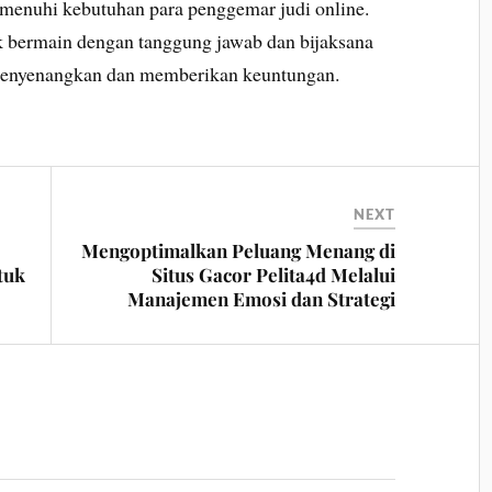
memenuhi kebutuhan para penggemar judi online.
k bermain dengan tanggung jawab dan bijaksana
menyenangkan dan memberikan keuntungan.
NEXT
Mengoptimalkan Peluang Menang di
tuk
Situs Gacor Pelita4d Melalui
Manajemen Emosi dan Strategi