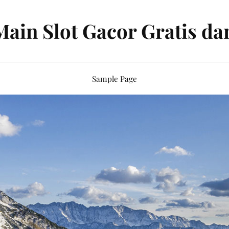
ain Slot Gacor Gratis da
Sample Page