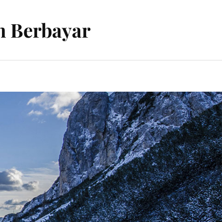
n Berbayar