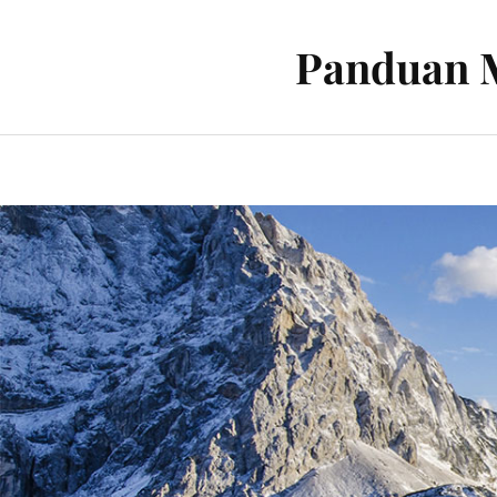
Panduan M