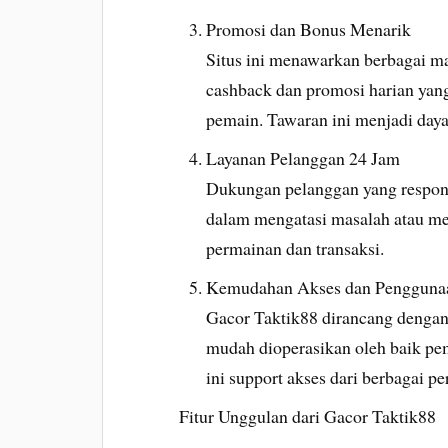
Promosi dan Bonus Menarik
Situs ini menawarkan berbagai m
cashback dan promosi harian ya
pemain. Tawaran ini menjadi daya
Layanan Pelanggan 24 Jam
Dukungan pelanggan yang respons
dalam mengatasi masalah atau me
permainan dan transaksi.
Kemudahan Akses dan Pengguna
Gacor Taktik88 dirancang denga
mudah dioperasikan oleh baik pem
ini support akses dari berbagai pe
Fitur Unggulan dari Gacor Taktik88