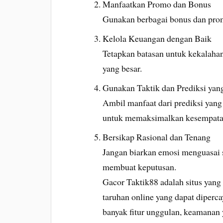
Manfaatkan Promo dan Bonus
Gunakan berbagai bonus dan pro
Kelola Keuangan dengan Baik
Tetapkan batasan untuk kekalahan
yang besar.
Gunakan Taktik dan Prediksi yan
Ambil manfaat dari prediksi yang 
untuk memaksimalkan kesempata
Bersikap Rasional dan Tenang
Jangan biarkan emosi menguasai s
membuat keputusan.
Gacor Taktik88 adalah situs yang
taruhan online yang dapat diper
banyak fitur unggulan, keamanan 