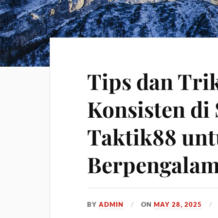
Tips dan Tr
Konsisten di
Taktik88 un
Berpengala
BY
ADMIN
ON
MAY 28, 2025