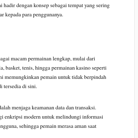
i hadir dengan konsep sebagai tempat yang sering
r kepada para penggunanya.
agai macam permainan lengkap, mulai dari
a, basket, tenis, hingga permainan kasino seperti
l ini memungkinkan pemain untuk tidak berpindah
 tersedia di sini.
dalah menjaga keamanan data dan transaksi.
i enkripsi modern untuk melindungi informasi
pengguna, sehingga pemain merasa aman saat