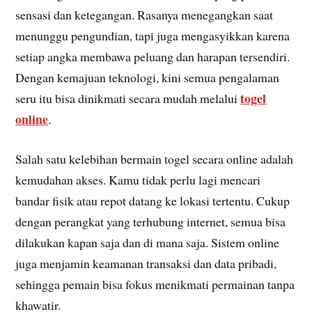
sensasi dan ketegangan. Rasanya menegangkan saat
menunggu pengundian, tapi juga mengasyikkan karena
setiap angka membawa peluang dan harapan tersendiri.
Dengan kemajuan teknologi, kini semua pengalaman
togel
seru itu bisa dinikmati secara mudah melalui
online
.
Salah satu kelebihan bermain togel secara online adalah
kemudahan akses. Kamu tidak perlu lagi mencari
bandar fisik atau repot datang ke lokasi tertentu. Cukup
dengan perangkat yang terhubung internet, semua bisa
dilakukan kapan saja dan di mana saja. Sistem online
juga menjamin keamanan transaksi dan data pribadi,
sehingga pemain bisa fokus menikmati permainan tanpa
khawatir.