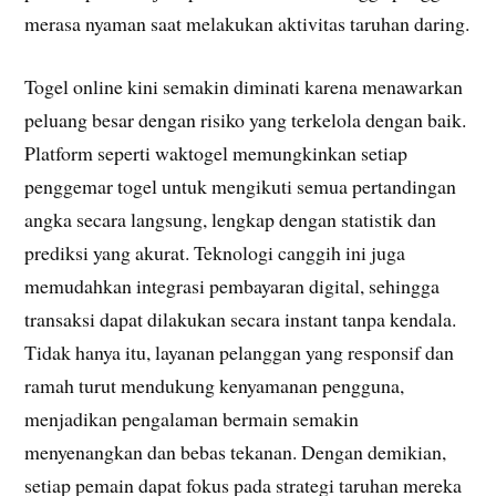
merasa nyaman saat melakukan aktivitas taruhan daring.
Togel online kini semakin diminati karena menawarkan
peluang besar dengan risiko yang terkelola dengan baik.
Platform seperti waktogel memungkinkan setiap
penggemar togel untuk mengikuti semua pertandingan
angka secara langsung, lengkap dengan statistik dan
prediksi yang akurat. Teknologi canggih ini juga
memudahkan integrasi pembayaran digital, sehingga
transaksi dapat dilakukan secara instant tanpa kendala.
Tidak hanya itu, layanan pelanggan yang responsif dan
ramah turut mendukung kenyamanan pengguna,
menjadikan pengalaman bermain semakin
menyenangkan dan bebas tekanan. Dengan demikian,
setiap pemain dapat fokus pada strategi taruhan mereka