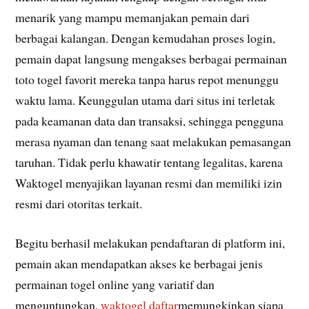
menarik yang mampu memanjakan pemain dari
berbagai kalangan. Dengan kemudahan proses login,
pemain dapat langsung mengakses berbagai permainan
toto togel favorit mereka tanpa harus repot menunggu
waktu lama. Keunggulan utama dari situs ini terletak
pada keamanan data dan transaksi, sehingga pengguna
merasa nyaman dan tenang saat melakukan pemasangan
taruhan. Tidak perlu khawatir tentang legalitas, karena
Waktogel menyajikan layanan resmi dan memiliki izin
resmi dari otoritas terkait.
Begitu berhasil melakukan pendaftaran di platform ini,
pemain akan mendapatkan akses ke berbagai jenis
permainan togel online yang variatif dan
menguntungkan.
waktogel daftar
memungkinkan siapa