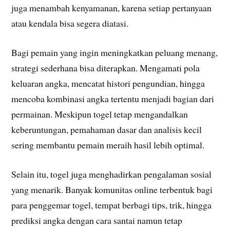
juga menambah kenyamanan, karena setiap pertanyaan
atau kendala bisa segera diatasi.
Bagi pemain yang ingin meningkatkan peluang menang,
strategi sederhana bisa diterapkan. Mengamati pola
keluaran angka, mencatat histori pengundian, hingga
mencoba kombinasi angka tertentu menjadi bagian dari
permainan. Meskipun togel tetap mengandalkan
keberuntungan, pemahaman dasar dan analisis kecil
sering membantu pemain meraih hasil lebih optimal.
Selain itu, togel juga menghadirkan pengalaman sosial
yang menarik. Banyak komunitas online terbentuk bagi
para penggemar togel, tempat berbagi tips, trik, hingga
prediksi angka dengan cara santai namun tetap