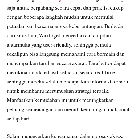
saja untuk bergabung secara cepat dan praktis, cukup
dengan beberapa langkah mudah untuk memulai
petualangan bersama angka keberuntungan. Berbeda
dari situs lain, Waktogel menyediakan tampilan
antarmuka yang user-friendly, sehingga pemula
sekalipun bisa langsung memahami cara bermain dan
menempatkan taruhan secara akurat. Para bettor dapat
menikmati update hasil keluaran secara real-time,
sehingga mereka selalu mendapatkan informasi terbaru
untuk membantu merumuskan strategi terbaik.
Manfaatkan kemudahan ini untuk meningkatkan
peluang kemenangan dan meraih keuntungan maksimal
setiap hari.
Selain menawarkan kenyamanan dalam proses akses,