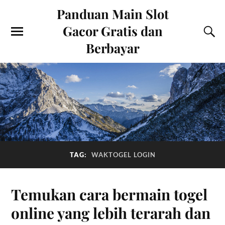
Panduan Main Slot
Gacor Gratis dan
Berbayar
TAG:
WAKTOGEL LOGIN
Temukan cara bermain togel
online yang lebih terarah dan