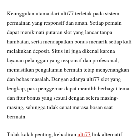
Keunggulan utama dari ulti77 terletak pada sistem
permainan yang responsif dan aman. Setiap pemain
dapat menikmati putaran slot yang lancar tanpa
hambatan, serta mendapatkan bonus menarik setiap kali
melakukan deposit. Situs ini juga dikenal karena
layanan pelanggan yang responsif dan profesional,
memastikan pengalaman bermain tetap menyenangkan
dan bebas masalah. Dengan adanya ulti77 slot yang
lengkap, para penggemar dapat memilih berbagai tema
dan fitur bonus yang sesuai dengan selera masing-
masing, sehingga tidak cepat merasa bosan saat
bermain.
Tidak kalah penting, kehadiran
ulti77
link alternatif