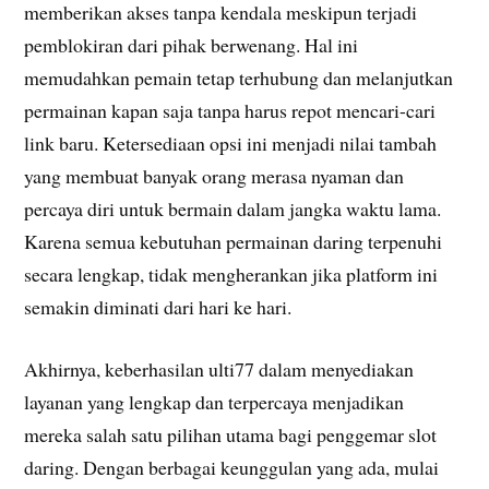
memberikan akses tanpa kendala meskipun terjadi
pemblokiran dari pihak berwenang. Hal ini
memudahkan pemain tetap terhubung dan melanjutkan
permainan kapan saja tanpa harus repot mencari-cari
link baru. Ketersediaan opsi ini menjadi nilai tambah
yang membuat banyak orang merasa nyaman dan
percaya diri untuk bermain dalam jangka waktu lama.
Karena semua kebutuhan permainan daring terpenuhi
secara lengkap, tidak mengherankan jika platform ini
semakin diminati dari hari ke hari.
Akhirnya, keberhasilan ulti77 dalam menyediakan
layanan yang lengkap dan terpercaya menjadikan
mereka salah satu pilihan utama bagi penggemar slot
daring. Dengan berbagai keunggulan yang ada, mulai