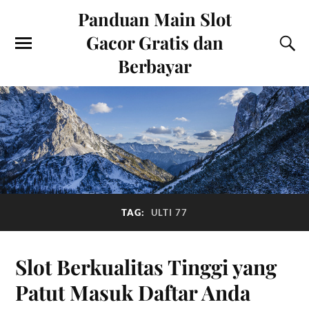
Panduan Main Slot
Gacor Gratis dan
Berbayar
TAG:
ULTI 77
Slot Berkualitas Tinggi yang
Patut Masuk Daftar Anda