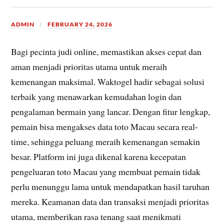
ADMIN
FEBRUARY 24, 2026
Bagi pecinta judi online, memastikan akses cepat dan
aman menjadi prioritas utama untuk meraih
kemenangan maksimal. Waktogel hadir sebagai solusi
terbaik yang menawarkan kemudahan login dan
pengalaman bermain yang lancar. Dengan fitur lengkap,
pemain bisa mengakses data toto Macau secara real-
time, sehingga peluang meraih kemenangan semakin
besar. Platform ini juga dikenal karena kecepatan
pengeluaran toto Macau yang membuat pemain tidak
perlu menunggu lama untuk mendapatkan hasil taruhan
mereka. Keamanan data dan transaksi menjadi prioritas
utama, memberikan rasa tenang saat menikmati