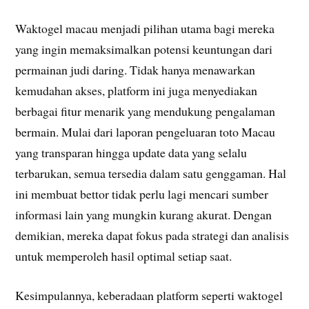
Waktogel macau menjadi pilihan utama bagi mereka
yang ingin memaksimalkan potensi keuntungan dari
permainan judi daring. Tidak hanya menawarkan
kemudahan akses, platform ini juga menyediakan
berbagai fitur menarik yang mendukung pengalaman
bermain. Mulai dari laporan pengeluaran toto Macau
yang transparan hingga update data yang selalu
terbarukan, semua tersedia dalam satu genggaman. Hal
ini membuat bettor tidak perlu lagi mencari sumber
informasi lain yang mungkin kurang akurat. Dengan
demikian, mereka dapat fokus pada strategi dan analisis
untuk memperoleh hasil optimal setiap saat.
Kesimpulannya, keberadaan platform seperti waktogel