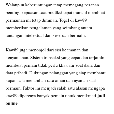
Walaupun keberuntungan tetap memegang peranan
penting, kepuasan saat prediksi tepat muncul membuat
permainan ini tetap diminati. Togel di kaw89
memberikan pengalaman yang seimbang antara
tantangan intelektual dan keseruan bermain.
Kaw89 juga menonjol dari sisi keamanan dan
kenyamanan. Sistem transaksi yang cepat dan terjamin
membuat pemain tidak perlu khawatir soal dana dan
data pribadi. Dukungan pelanggan yang siap membantu
kapan saja menambah rasa aman dan nyaman saat
bermain. Faktor ini menjadi salah satu alasan mengapa
judi
kaw89 dipercaya banyak pemain untuk menikmati
online
.