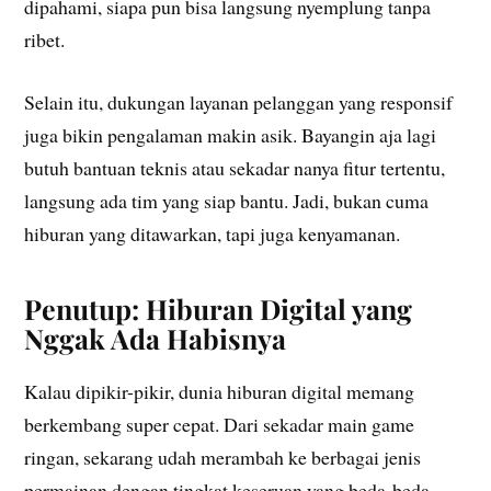
dipahami, siapa pun bisa langsung nyemplung tanpa
ribet.
Selain itu, dukungan layanan pelanggan yang responsif
juga bikin pengalaman makin asik. Bayangin aja lagi
butuh bantuan teknis atau sekadar nanya fitur tertentu,
langsung ada tim yang siap bantu. Jadi, bukan cuma
hiburan yang ditawarkan, tapi juga kenyamanan.
Penutup: Hiburan Digital yang
Nggak Ada Habisnya
Kalau dipikir-pikir, dunia hiburan digital memang
berkembang super cepat. Dari sekadar main game
ringan, sekarang udah merambah ke berbagai jenis
permainan dengan tingkat keseruan yang beda-beda.