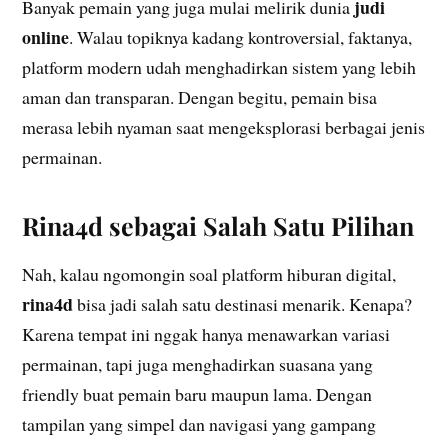
judi
Banyak pemain yang juga mulai melirik dunia
online
. Walau topiknya kadang kontroversial, faktanya,
platform modern udah menghadirkan sistem yang lebih
aman dan transparan. Dengan begitu, pemain bisa
merasa lebih nyaman saat mengeksplorasi berbagai jenis
permainan.
Rina4d sebagai Salah Satu Pilihan
Nah, kalau ngomongin soal platform hiburan digital,
rina4d
bisa jadi salah satu destinasi menarik. Kenapa?
Karena tempat ini nggak hanya menawarkan variasi
permainan, tapi juga menghadirkan suasana yang
friendly buat pemain baru maupun lama. Dengan
tampilan yang simpel dan navigasi yang gampang