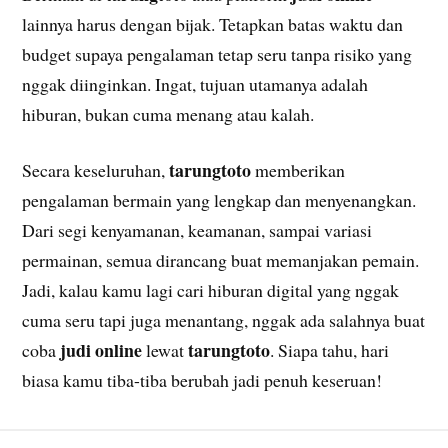
lainnya harus dengan bijak. Tetapkan batas waktu dan
budget supaya pengalaman tetap seru tanpa risiko yang
nggak diinginkan. Ingat, tujuan utamanya adalah
hiburan, bukan cuma menang atau kalah.
tarungtoto
Secara keseluruhan,
memberikan
pengalaman bermain yang lengkap dan menyenangkan.
Dari segi kenyamanan, keamanan, sampai variasi
permainan, semua dirancang buat memanjakan pemain.
Jadi, kalau kamu lagi cari hiburan digital yang nggak
cuma seru tapi juga menantang, nggak ada salahnya buat
judi online
tarungtoto
coba
lewat
. Siapa tahu, hari
biasa kamu tiba-tiba berubah jadi penuh keseruan!