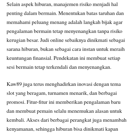
Selain aspek hiburan, manajemen risiko menjadi hal
penting dalam bermain. Menentukan batas taruhan dan
memahami peluang menang adalah langkah bijak agar
pengalaman bermain tetap menyenangkan tanpa risiko
kerugian besar. Judi online sebaiknya dinikmati sebagai
sarana hiburan, bukan sebagai cara instan untuk meraih
keuntungan finansial. Pendekatan ini membuat setiap
sesi bermain tetap terkendali dan menyenangkan.
Kaw89 juga terus menghadirkan inovasi dengan tema
slot yang beragam, turnamen menarik, dan berbagai
promosi. Fitur-fitur ini memberikan pengalaman baru
dan membuat pemain selalu menemukan alasan untuk
kembali. Akses dari berbagai perangkat juga menambah
kenyamanan, sehingga hiburan bisa dinikmati kapan