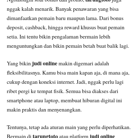
nggak kalah menarik. Banyak penawaran yang bisa
dimanfaatkan pemain baru maupun lama. Dari bonus
deposit, cashback, hingga reward khusus buat pemain
setia. Ini tentu bikin pengalaman bermain lebih
menguntungkan dan bikin pemain betah buat balik lagi.
judi online
Yang bikin
makin digemari adalah
fleksibilitasnya. Kamu bisa main kapan aja, di mana aja,
cukup dengan koneksi internet. Jadi, nggak perlu lagi
ribet pergi ke tempat fisik. Semua bisa diakses dari
smartphone atau laptop, membuat hiburan digital ini
makin praktis dan menyenangkan.
Tentunya, tetap ada aturan main yang perlu diperhatikan.
tarungtoto
judi online
Bermain di
atau platform