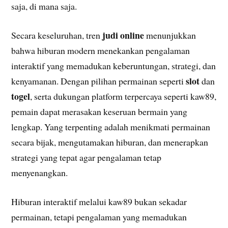
saja, di mana saja.
judi online
Secara keseluruhan, tren
menunjukkan
bahwa hiburan modern menekankan pengalaman
interaktif yang memadukan keberuntungan, strategi, dan
slot
kenyamanan. Dengan pilihan permainan seperti
dan
togel
, serta dukungan platform terpercaya seperti kaw89,
pemain dapat merasakan keseruan bermain yang
lengkap. Yang terpenting adalah menikmati permainan
secara bijak, mengutamakan hiburan, dan menerapkan
strategi yang tepat agar pengalaman tetap
menyenangkan.
Hiburan interaktif melalui kaw89 bukan sekadar
permainan, tetapi pengalaman yang memadukan