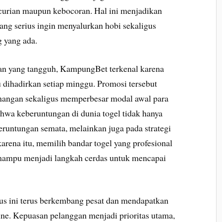
curian maupun kebocoran. Hal ini menjadikan
 yang serius ingin menyalurkan hobi sekaligus
g yang ada.
n yang tangguh, KampungBet terkenal karena
 dihadirkan setiap minggu. Promosi tersebut
ngan sekaligus memperbesar modal awal para
wa keberuntungan di dunia togel tidak hanya
eruntungan semata, melainkan juga pada strategi
karena itu, memilih bandar togel yang profesional
mampu menjadi langkah cerdas untuk mencapai
itus ini terus berkembang pesat dan mendapatkan
ine. Kepuasan pelanggan menjadi prioritas utama,