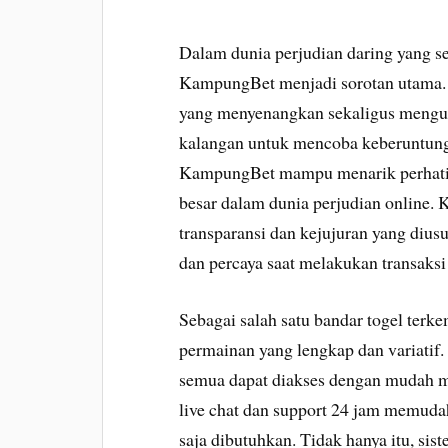
Dalam dunia perjudian daring yang se
KampungBet menjadi sorotan utama
yang menyenangkan sekaligus mengu
kalangan untuk mencoba keberuntung
KampungBet mampu menarik perhatia
besar dalam dunia perjudian online. K
transparansi dan kejujuran yang diu
dan percaya saat melakukan transak
Sebagai salah satu bandar togel te
permainan yang lengkap dan variatif. 
semua dapat diakses dengan mudah mel
live chat dan support 24 jam memud
saja dibutuhkan. Tidak hanya itu, si