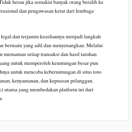
 Tidak heran jika semakin banyak orang beralih ke
erasional dan pengawasan ketat dari lembaga
g legal dan terjamin keasliannya menjadi langkah
n bermain yang adil dan menyenangkan. Melalui
at memantau setiap transaksi dan hasil taruhan
eluang untuk memperoleh keuntungan besar pun
ahnya untuk mencoba keberuntungan di situs toto
anan, kenyamanan, dan kepuasan pelanggan.
ci utama yang membedakan platform ini dari
e.