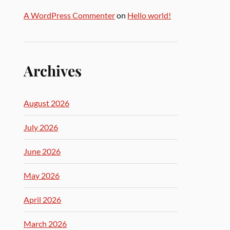
A WordPress Commenter
on
Hello world!
Archives
August 2026
July 2026
June 2026
May 2026
April 2026
March 2026