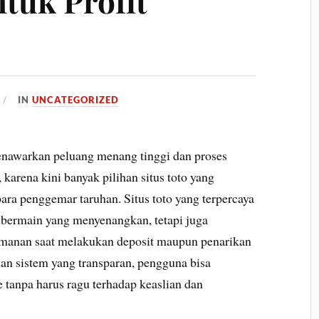
ntuk Profit
IN
UNCATEGORIZED
enawarkan peluang menang tinggi dan proses
 karena kini banyak pilihan situs toto yang
ra penggemar taruhan. Situs toto yang terpercaya
bermain yang menyenangkan, tetapi juga
manan saat melakukan deposit maupun penarikan
dan sistem yang transparan, pengguna bisa
e tanpa harus ragu terhadap keaslian dan