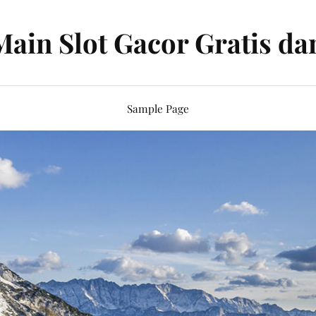
ain Slot Gacor Gratis da
Sample Page