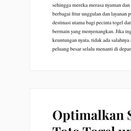
sehingga mereka merasa nyaman dan 
berbagai fitur unggulan dan layanan
destinasi utama bagi pecinta togel d
bermain yang menyenangkan. Jika in
keuntungan nyata, tidak ada salahnya
peluang besar selalu menanti di depa
Optimalkan S