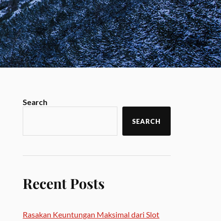
Search
SEARCH
Recent Posts
Rasakan Keuntungan Maksimal dari Slot