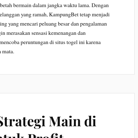
betah bermain dalam jangka waktu lama. Dengan
 pelanggan yang ramah, KampungBet tetap menjadi
aring yang mencari peluang besar dan pengalaman
gin merasakan sensasi kemenangan dan
 mencoba peruntungan di situs togel ini karena
n mata.
trategi Main di