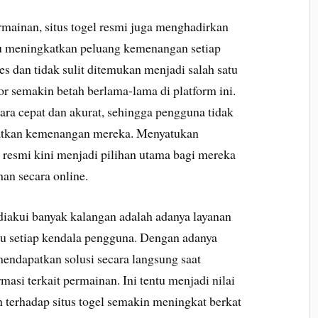
mainan, situs togel resmi juga menghadirkan
 meningkatkan peluang kemenangan setiap
s dan tidak sulit ditemukan menjadi salah satu
r semakin betah berlama-lama di platform ini.
ara cepat dan akurat, sehingga pengguna tidak
atkan kemenangan mereka. Menyatukan
o
resmi kini menjadi pilihan utama bagi mereka
an secara online.
 diakui banyak kalangan adalah adanya layanan
u setiap kendala pengguna. Dengan adanya
mendapatkan solusi secara langsung saat
asi terkait permainan. Ini tentu menjadi nilai
n terhadap situs togel semakin meningkat berkat