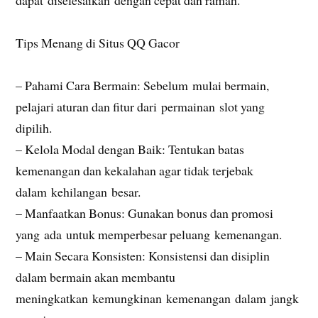
dapat diselesaikan dengan cepat dan ramah.
Tips Menang di Situs QQ Gacor
– Pahami Cara Bermain: Sebelum mulai bermain,
pelajari aturan dan fitur dari permainan slot yang
dipilih.
– Kelola Modal dengan Baik: Tentukan batas
kemenangan dan kekalahan agar tidak terjebak
dalam kehilangan besar.
– Manfaatkan Bonus: Gunakan bonus dan promosi
yang ada untuk memperbesar peluang kemenangan.
– Main Secara Konsisten: Konsistensi dan disiplin
dalam bermain akan membantu
meningkatkan kemungkinan kemenangan dalam jangk