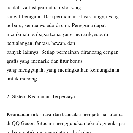
adalah variasi permainan slot yang
sangat beragam. Dari permainan klasik hingga yang
terbaru, semuanya ada di sini. Pengguna dapat
menikmati berbagai tema yang menarik, seperti
petualangan, fantasi, hewan, dan
banyak lainnya. Setiap permainan dirancang dengan
grafis yang menarik dan fitur bonus
yang menggugah, yang meningkatkan kemungkinan
untuk menang.
2. Sistem Keamanan Terpercaya
Keamanan informasi dan transaksi menjadi hal utama
di QQ Gacor. Situs ini menggunakan teknologi enkripsi
terbaru untuk menjaga data pribadi dan