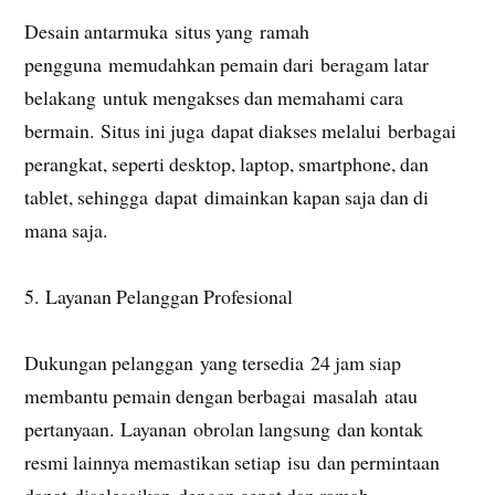
Desain antarmuka situs yang ramah
pengguna memudahkan pemain dari beragam latar
belakang untuk mengakses dan memahami cara
bermain. Situs ini juga dapat diakses melalui berbagai
perangkat, seperti desktop, laptop, smartphone, dan
tablet, sehingga dapat dimainkan kapan saja dan di
mana saja.
5. Layanan Pelanggan Profesional
Dukungan pelanggan yang tersedia 24 jam siap
membantu pemain dengan berbagai masalah atau
pertanyaan. Layanan obrolan langsung dan kontak
resmi lainnya memastikan setiap isu dan permintaan