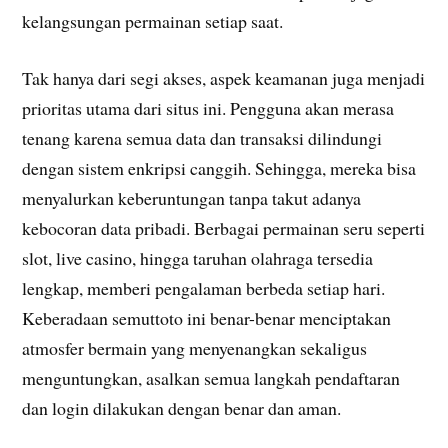
kelangsungan permainan setiap saat.
Tak hanya dari segi akses, aspek keamanan juga menjadi
prioritas utama dari situs ini. Pengguna akan merasa
tenang karena semua data dan transaksi dilindungi
dengan sistem enkripsi canggih. Sehingga, mereka bisa
menyalurkan keberuntungan tanpa takut adanya
kebocoran data pribadi. Berbagai permainan seru seperti
slot, live casino, hingga taruhan olahraga tersedia
lengkap, memberi pengalaman berbeda setiap hari.
Keberadaan semuttoto ini benar-benar menciptakan
atmosfer bermain yang menyenangkan sekaligus
menguntungkan, asalkan semua langkah pendaftaran
dan login dilakukan dengan benar dan aman.