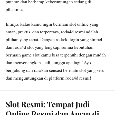
putaran dan berharap keberuntungan sedang di
pihakmu.
Intinya, kalau kamu ingin bermain slot online yang
aman, praktis, dan terpercaya, roda4d resmi adalah
pilihan yang tepat. Dengan roda4d login yang simpel
dan roda4d slot yang lengkap, semua kebutuhan
bermain game slot kamu bisa terpenuhi dengan mudah
dan menyenangkan. Jadi, tunggu apa lagi? Ayo
bergabung dan rasakan sensasi bermain slot yang seru
dan menguntungkan di platform roda4d resmi!
Slot Resmi: Tempat Judi
Online Resmi dan Aman di