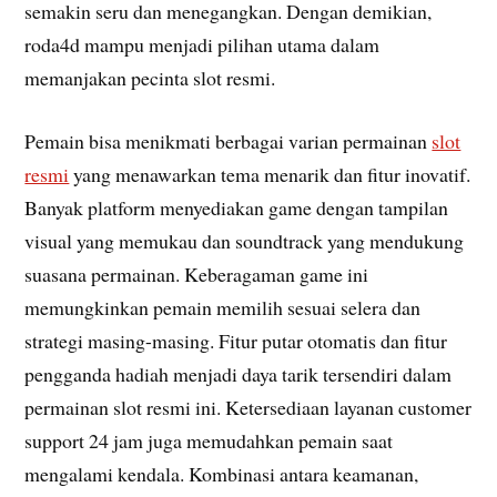
semakin seru dan menegangkan. Dengan demikian,
roda4d mampu menjadi pilihan utama dalam
memanjakan pecinta slot resmi.
Pemain bisa menikmati berbagai varian permainan
slot
resmi
yang menawarkan tema menarik dan fitur inovatif.
Banyak platform menyediakan game dengan tampilan
visual yang memukau dan soundtrack yang mendukung
suasana permainan. Keberagaman game ini
memungkinkan pemain memilih sesuai selera dan
strategi masing-masing. Fitur putar otomatis dan fitur
pengganda hadiah menjadi daya tarik tersendiri dalam
permainan slot resmi ini. Ketersediaan layanan customer
support 24 jam juga memudahkan pemain saat
mengalami kendala. Kombinasi antara keamanan,