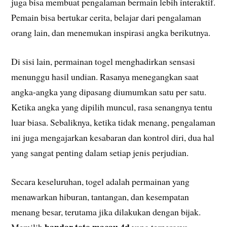
juga bisa membuat pengalaman bermain lebih interaktif.
Pemain bisa bertukar cerita, belajar dari pengalaman
orang lain, dan menemukan inspirasi angka berikutnya.
Di sisi lain, permainan togel menghadirkan sensasi
menunggu hasil undian. Rasanya menegangkan saat
angka-angka yang dipasang diumumkan satu per satu.
Ketika angka yang dipilih muncul, rasa senangnya tentu
luar biasa. Sebaliknya, ketika tidak menang, pengalaman
ini juga mengajarkan kesabaran dan kontrol diri, dua hal
yang sangat penting dalam setiap jenis perjudian.
Secara keseluruhan, togel adalah permainan yang
menawarkan hiburan, tantangan, dan kesempatan
menang besar, terutama jika dilakukan dengan bijak.
bandar toto macau 4d
Memilih
yang terpercaya,