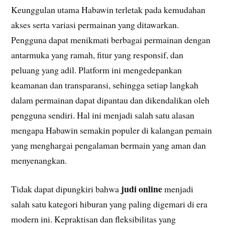
Keunggulan utama Habawin terletak pada kemudahan
akses serta variasi permainan yang ditawarkan.
Pengguna dapat menikmati berbagai permainan dengan
antarmuka yang ramah, fitur yang responsif, dan
peluang yang adil. Platform ini mengedepankan
keamanan dan transparansi, sehingga setiap langkah
dalam permainan dapat dipantau dan dikendalikan oleh
pengguna sendiri. Hal ini menjadi salah satu alasan
mengapa Habawin semakin populer di kalangan pemain
yang menghargai pengalaman bermain yang aman dan
menyenangkan.
judi online
Tidak dapat dipungkiri bahwa
menjadi
salah satu kategori hiburan yang paling digemari di era
modern ini. Kepraktisan dan fleksibilitas yang