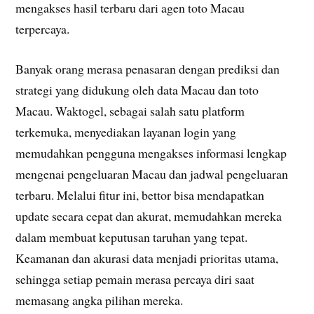
mengakses hasil terbaru dari agen toto Macau
terpercaya.
Banyak orang merasa penasaran dengan prediksi dan
strategi yang didukung oleh data Macau dan toto
Macau. Waktogel, sebagai salah satu platform
terkemuka, menyediakan layanan login yang
memudahkan pengguna mengakses informasi lengkap
mengenai pengeluaran Macau dan jadwal pengeluaran
terbaru. Melalui fitur ini, bettor bisa mendapatkan
update secara cepat dan akurat, memudahkan mereka
dalam membuat keputusan taruhan yang tepat.
Keamanan dan akurasi data menjadi prioritas utama,
sehingga setiap pemain merasa percaya diri saat
memasang angka pilihan mereka.