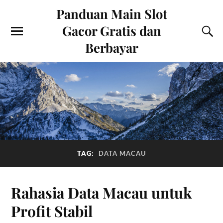
Panduan Main Slot
Gacor Gratis dan
Berbayar
TAG:
DATA MACAU
Rahasia Data Macau untuk
Profit Stabil