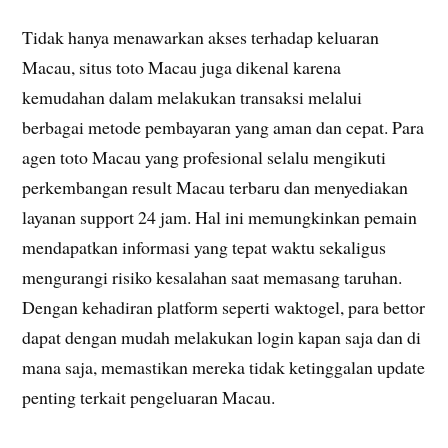
Tidak hanya menawarkan akses terhadap keluaran
Macau, situs toto Macau juga dikenal karena
kemudahan dalam melakukan transaksi melalui
berbagai metode pembayaran yang aman dan cepat. Para
agen toto Macau yang profesional selalu mengikuti
perkembangan result Macau terbaru dan menyediakan
layanan support 24 jam. Hal ini memungkinkan pemain
mendapatkan informasi yang tepat waktu sekaligus
mengurangi risiko kesalahan saat memasang taruhan.
Dengan kehadiran platform seperti waktogel, para bettor
dapat dengan mudah melakukan login kapan saja dan di
mana saja, memastikan mereka tidak ketinggalan update
penting terkait pengeluaran Macau.