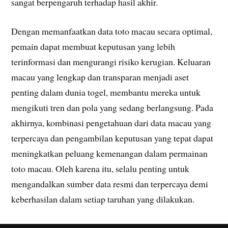
sangat berpengaruh terhadap hasil akhir.
Dengan memanfaatkan data toto macau secara optimal,
pemain dapat membuat keputusan yang lebih
terinformasi dan mengurangi risiko kerugian. Keluaran
macau yang lengkap dan transparan menjadi aset
penting dalam dunia togel, membantu mereka untuk
mengikuti tren dan pola yang sedang berlangsung. Pada
akhirnya, kombinasi pengetahuan dari data macau yang
terpercaya dan pengambilan keputusan yang tepat dapat
meningkatkan peluang kemenangan dalam permainan
toto macau. Oleh karena itu, selalu penting untuk
mengandalkan sumber data resmi dan terpercaya demi
keberhasilan dalam setiap taruhan yang dilakukan.