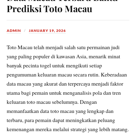
Prediksi Toto Macau
ADMIN
JANUARY 19, 2026
Toto Macau telah menjadi salah satu permainan judi
yang paling populer di kawasan Asia, menarik minat
banyak pecinta togel untuk mengikuti setiap
pengumuman keluaran macau secara rutin. Keberadaan
data macau yang akurat dan terpercaya menjadi faktor
utama bagi pemain untuk menganalisis pola dan tren
keluaran toto macau sebelumnya. Dengan
memanfaatkan data toto macau yang lengkap dan
terbaru, para pemain dapat meningkatkan peluang
kemenangan mereka melalui strategi yang lebih matang.