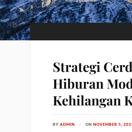
Strategi Cer
Hiburan Mod
Kehilangan K
BY
ADMIN
ON
NOVEMBER 5, 202