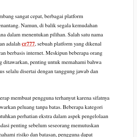
mbang sangat cepat, berbagai platform
nantang. Namun, di balik segala kemudahan
sana dalam menentukan pilihan. Salah satu nama
cr777
an adalah
, sebuah platform yang dikenal
an berbasis internet. Meskipun beberapa orang
ang ditawarkan, penting untuk memahami bahwa
s selalu disertai dengan tanggung jawab dan
kerap membuat pengguna terhanyut karena sifatnya
nawarkan peluang tanpa batas. Beberapa kategori
tuhkan perhatian ekstra dalam aspek pengelolaan
fondasi penting sebelum seseorang memutuskan
mahami risiko dan batasan, pengguna dapat