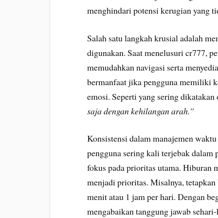
menghindari potensi kerugian yang ti
Salah satu langkah krusial adalah mem
digunakan. Saat menelusuri cr777, p
memudahkan navigasi serta menyediaka
bermanfaat jika pengguna memiliki ke
emosi. Seperti yang sering dikatakan 
saja dengan kehilangan arah.”
Konsistensi dalam manajemen waktu p
pengguna sering kali terjebak dalam 
fokus pada prioritas utama. Hiburan m
menjadi prioritas. Misalnya, tetapka
menit atau 1 jam per hari. Dengan be
mengabaikan tanggung jawab sehari-ha