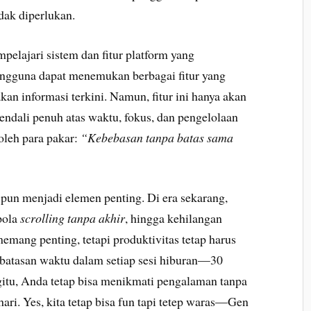
dak diperlukan.
pelajari sistem dan fitur platform yang
engguna dapat menemukan berbagai fitur yang
n informasi terkini. Namun, fitur ini hanya akan
ndali penuh atas waktu, fokus, dan pengelolaan
oleh para pakar:
“Kebebasan tanpa batas sama
un menjadi elemen penting. Di era sekarang,
pola
scrolling tanpa akhir
, hingga kehilangan
emang penting, tetapi produktivitas tetap harus
n batasan waktu dalam setiap sesi hiburan—30
gitu, Anda tetap bisa menikmati pengalaman tanpa
ri. Yes, kita tetap bisa fun tapi tetep waras—Gen