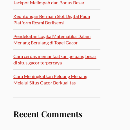
Jackpot Melimpah dan Bonus Besar
Keuntungan Bermain Slot Digital Pada
Platform Resmi Berlisensi
Pendekatan Logika Matematika Dalam
Menang Berulang di Togel Gacor
Cara cerdas memanfaatkan peluang besar
di situs gacor terpercaya
Cara Meningkatkan Peluang Menang
Melalui Situs Gacor Berkualitas
Recent Comments