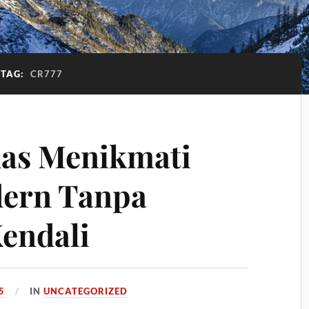
TAG:
CR777
das Menikmati
ern Tanpa
endali
5
IN
UNCATEGORIZED