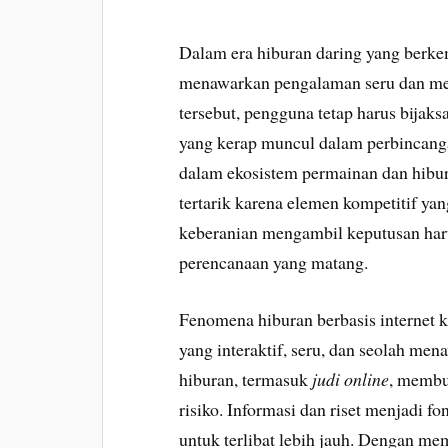
Dalam era hiburan daring yang berke
menawarkan pengalaman seru dan me
tersebut, pengguna tetap harus bijak
yang kerap muncul dalam perbincang
dalam ekosistem permainan dan hibur
tertarik karena elemen kompetitif y
keberanian mengambil keputusan haru
perencanaan yang matang.
Fenomena hiburan berbasis internet 
yang interaktif, seru, dan seolah me
hiburan, termasuk
judi online
, membu
risiko. Informasi dan riset menjadi 
untuk terlibat lebih jauh. Dengan me