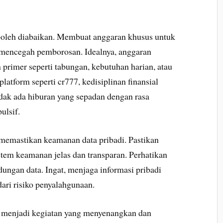
ak boleh diabaikan. Membuat anggaran khusus untuk
k mencegah pemborosan. Idealnya, anggaran
primer seperti tabungan, kebutuhan harian, atau
latform seperti cr777, kedisiplinan finansial
dak ada hiburan yang sepadan dengan rasa
ulsif.
 memastikan keamanan data pribadi. Pastikan
tem keamanan jelas dan transparan. Perhatikan
dungan data. Ingat, menjaga informasi pribadi
ari risiko penyalahgunaan.
t menjadi kegiatan yang menyenangkan dan