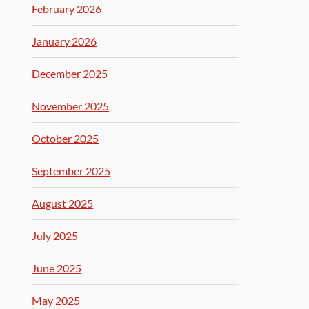
February 2026
January 2026
December 2025
November 2025
October 2025
September 2025
August 2025
July 2025
June 2025
May 2025