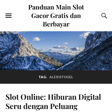
Panduan Main Slot
Gacor Gratis dan
Berbayar
TAG:
ALEXISTOGEL
Slot Online: Hiburan Digital
Seru dengan Peluang