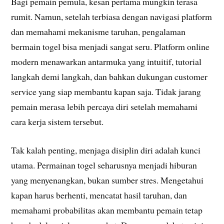
Bagi pemain pemula, kesan pertama mungkin terasa
rumit. Namun, setelah terbiasa dengan navigasi platform
dan memahami mekanisme taruhan, pengalaman
bermain togel bisa menjadi sangat seru. Platform online
modern menawarkan antarmuka yang intuitif, tutorial
langkah demi langkah, dan bahkan dukungan customer
service yang siap membantu kapan saja. Tidak jarang
pemain merasa lebih percaya diri setelah memahami
cara kerja sistem tersebut.
Tak kalah penting, menjaga disiplin diri adalah kunci
utama. Permainan togel seharusnya menjadi hiburan
yang menyenangkan, bukan sumber stres. Mengetahui
kapan harus berhenti, mencatat hasil taruhan, dan
memahami probabilitas akan membantu pemain tetap