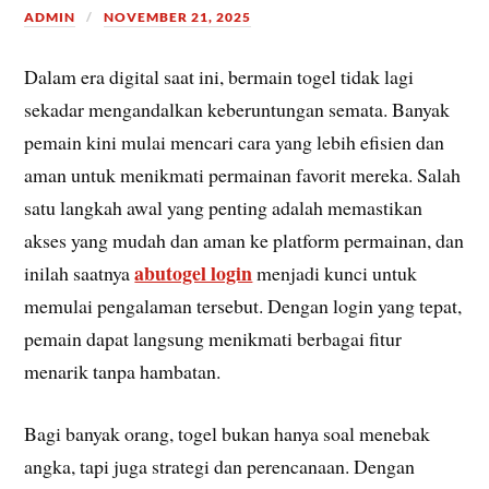
ADMIN
NOVEMBER 21, 2025
Dalam era digital saat ini, bermain togel tidak lagi
sekadar mengandalkan keberuntungan semata. Banyak
pemain kini mulai mencari cara yang lebih efisien dan
aman untuk menikmati permainan favorit mereka. Salah
satu langkah awal yang penting adalah memastikan
akses yang mudah dan aman ke platform permainan, dan
abutogel login
inilah saatnya
menjadi kunci untuk
memulai pengalaman tersebut. Dengan login yang tepat,
pemain dapat langsung menikmati berbagai fitur
menarik tanpa hambatan.
Bagi banyak orang, togel bukan hanya soal menebak
angka, tapi juga strategi dan perencanaan. Dengan