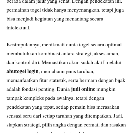
berada dalam jalur yang sehat. Dengan pendekatan ini,
permainan togel tidak hanya menyenangkan, tetapi juga
bisa menjadi kegiatan yang menantang secara
intelektual.
Kesimpulannya, menikmati dunia togel secara optimal
membutuhkan kombinasi antara strategi, akses aman,
dan kontrol diri. Memastikan akun sudah aktif melalui
abutogel login
, memahami jenis taruhan,
memanfaatkan fitur statistik, serta bermain dengan bijak
judi online
adalah fondasi penting. Dunia
mungkin
tampak kompleks pada awalnya, tetapi dengan
pendekatan yang tepat, setiap pemain bisa merasakan
sensasi seru dari setiap taruhan yang ditempatkan. Jadi,
siapkan strategi, pilih angka dengan cermat, dan rasakan