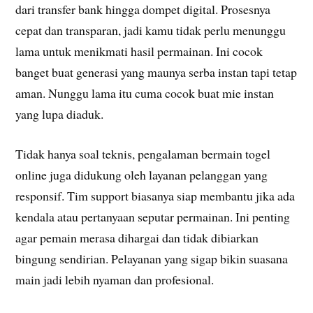
dari transfer bank hingga dompet digital. Prosesnya
cepat dan transparan, jadi kamu tidak perlu menunggu
lama untuk menikmati hasil permainan. Ini cocok
banget buat generasi yang maunya serba instan tapi tetap
aman. Nunggu lama itu cuma cocok buat mie instan
yang lupa diaduk.
Tidak hanya soal teknis, pengalaman bermain togel
online juga didukung oleh layanan pelanggan yang
responsif. Tim support biasanya siap membantu jika ada
kendala atau pertanyaan seputar permainan. Ini penting
agar pemain merasa dihargai dan tidak dibiarkan
bingung sendirian. Pelayanan yang sigap bikin suasana
main jadi lebih nyaman dan profesional.