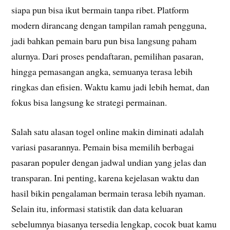
siapa pun bisa ikut bermain tanpa ribet. Platform
modern dirancang dengan tampilan ramah pengguna,
jadi bahkan pemain baru pun bisa langsung paham
alurnya. Dari proses pendaftaran, pemilihan pasaran,
hingga pemasangan angka, semuanya terasa lebih
ringkas dan efisien. Waktu kamu jadi lebih hemat, dan
fokus bisa langsung ke strategi permainan.
Salah satu alasan togel online makin diminati adalah
variasi pasarannya. Pemain bisa memilih berbagai
pasaran populer dengan jadwal undian yang jelas dan
transparan. Ini penting, karena kejelasan waktu dan
hasil bikin pengalaman bermain terasa lebih nyaman.
Selain itu, informasi statistik dan data keluaran
sebelumnya biasanya tersedia lengkap, cocok buat kamu