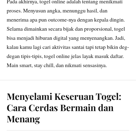
Pada akhirnya, togel online adalah tentang menikmati
proses. Menyusun angka, menunggu hasil, dan
menerima apa pun outcome-nya dengan kepala dingin.
Selama dimainkan secara bijak dan proporsional, togel
bisa menjadi hiburan digital yang menyenangkan. Jadi,
kalau kamu lagi cari aktivitas santai tapi tetap bikin deg-
degan tipis-tipis, togel online jelas layak masuk daftar.
Main smart, stay chill, dan nikmati sensasinya.
Menyelami Keseruan Togel:
Cara Cerdas Bermain dan
Menang